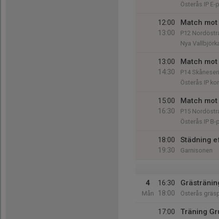
Österås IP E-
12:00
Match mot 
13:00
P12 Nordöstra
Nya Vallbjörk
13:00
Match mot 
14:30
P14 Skåneseri
Österås IP ko
15:00
Match mot 
16:30
P15 Nordöstra
Österås IP B-
18:00
Städning ef
19:30
Garnisonen
4
16:30
Grästränin
18:00
Mån
Österås gräs
17:00
Träning Gr