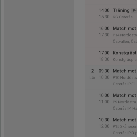
14:00
Träning
P-
15:30
KG Österås
16:00
Match mot 
17:30
P14 Nordöstra
Östvallen, Ös
17:00
Konstgräst
18:30
Konstgräspla
2
09:30
Match mot 
10:30
Lör
P10 Nordöstra
Österås IP F1
10:00
Match mot 
11:00
P9 Nordöstra 
Österås IP, 
10:30
Match mot 
12:00
P15 Skåneseri
Österås IP B-