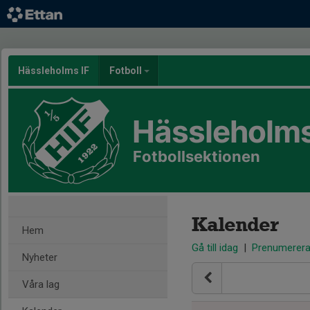
Hässleholms IF
Fotboll
Hässleholms
Fotbollsektionen
Kalender
Hem
Gå till idag
|
Prenumerer
Nyheter
Våra lag