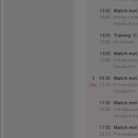
13:00
Match mot 
14:45
P19 Div.1 202
Österås IP B-
14:00
Träning
P-
15:30
KG Österås
14:00
Match mot 
15:00
P12 Nordöstra
Österås IP F1
3
09:30
Match mot 
11:00
Sön
P11 Nordöstra
Österås IP F1
11:00
Match mot 
13:00
P16 Skåneseri
Österås IP B-
11:00
Match mot 
12:15
P13 Nordöstra