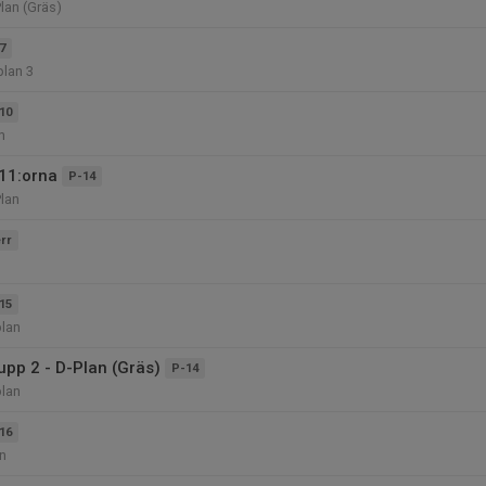
Plan (Gräs)
7
plan 3
10
n
11:orna
P-14
Plan
rr
15
plan
upp 2 - D-Plan (Gräs)
P-14
plan
16
n