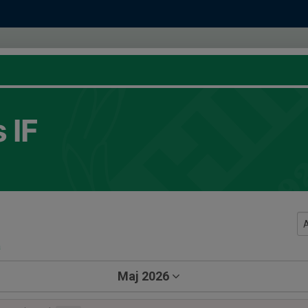
 IF
a
Maj 2026