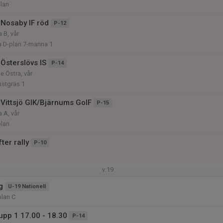
plan
Nosaby IF röd
P-12
 B, vår
a D-plan 7-manna 1
Österslövs IS
P-14
e Östra, vår
nstgräs 1
Vittsjö GIK/Bjärnums GoIF
P-15
 A, vår
plan
ter rally
P-10
v.19
g
U-19 Nationell
plan C
upp 1 17.00 - 18.30
P-14