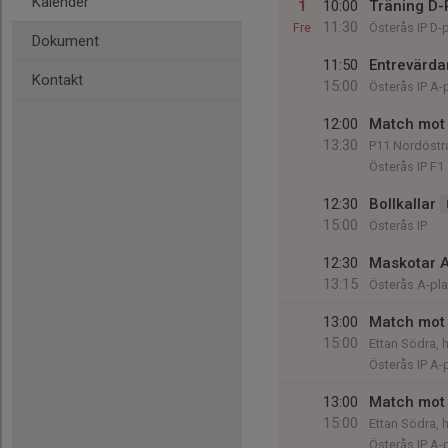
Kalender
1
10:00
Träning D-
11:30
Fre
Österås IP D-
Dokument
11:50
Entrevärda
Kontakt
15:00
Österås IP A-
12:00
Match mot 
13:30
P11 Nordöstra
Österås IP F1
12:30
Bollkallar
15:00
Österås IP
12:30
Maskotar 
13:15
Österås A-pl
13:00
Match mot
15:00
Ettan Södra, 
Österås IP A-
13:00
Match mot
15:00
Ettan Södra, 
Österås IP A-