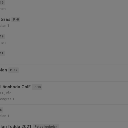
19
anen
 Gräs
P-8
plan 1
19
anen
11
plan
P-12
 Lönsboda GoIF
P-14
 C, vår
nstgräs 1
6
plan 1
olan födda 2021
Fotbollsskolan