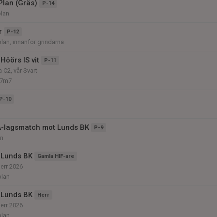
Plan (Gräs)
P-14
plan
r
P-12
plan, innanför grindarna
Höörs IS vit
P-11
 C2, vår Svart
 7m7
P-10
A-lagsmatch mot Lunds BK
P-9
an
 Lunds BK
Gamla HIF-are
herr 2026
plan
 Lunds BK
Herr
herr 2026
plan