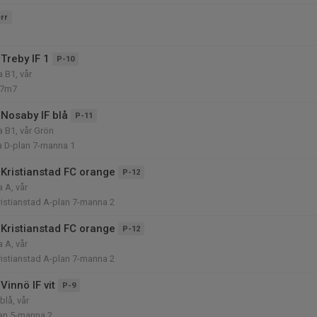
rr
Treby IF 1
P-10
 B1, vår
 7m7
Nosaby IF blå
P-11
 B1, vår Grön
a D-plan 7-manna 1
Kristianstad FC orange
P-12
 A, vår
Kristianstad A-plan 7-manna 2
Kristianstad FC orange
P-12
 A, vår
Kristianstad A-plan 7-manna 2
innö IF vit
P-9
blå, vår
lan 5-manna 2