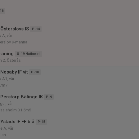
16
Österslövs IS
P-14
 A, vår
terslöv 9-manna
räning
U-19 Nationell
n 2, Österås
Nosaby IF vit
P-10
 A1, vår
 7m7
Perstorp Bälinge IK
P-9
gul, vår
Hässleholm D1 5m5
Ystads IF FF blå
P-15
e A, vår
plan