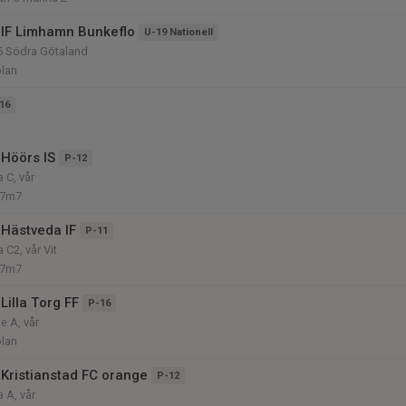
IF Limhamn Bunkeflo
U-19 Nationell
6 Södra Götaland
plan
16
Höörs IS
P-12
 C, vår
 7m7
Hästveda IF
P-11
 C2, vår Vit
 7m7
Lilla Torg FF
P-16
e A, vår
plan
Kristianstad FC orange
P-12
 A, vår