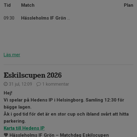
Tid
Match
Plan
09:30
Hässleholms IF Grön
...
Läs mer
Eskilscupen 2026
31 jul, 12:09
1 kommentar
Hej!
Vi spelar på Hedens IP i Helsingborg. Samling 12:30 för
bägge lagen.
Åk i god tid för det är en stor cup och ibland svårt att hitta
parkering.
Karta till Hedens IP
💚 Hässleholms IF Grön – Matchdag Eskilscupen