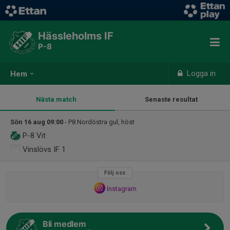
Hässleholms IF
P-8
Logga in
Hem
Nästa match
Senaste resultat
Sön 16 aug 09:00
- P8 Nordöstra gul, höst
P-8
Vit
Vinslövs IF 1
Följ oss
Instagram
Bli medlem