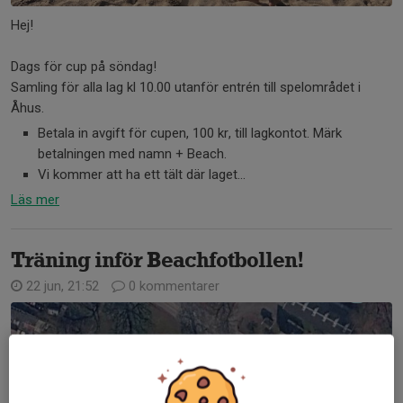
Hej!
Dags för cup på söndag!
Samling för alla lag kl 10.00 utanför entrén till spelområdet i
Åhus.
Betala in avgift för cupen, 100 kr, till lagkontot. Märk
betalningen med namn + Beach.
Vi kommer att ha ett tält där laget...
Läs mer
Träning inför Beachfotbollen!
22 jun, 21:52
0 kommentarer