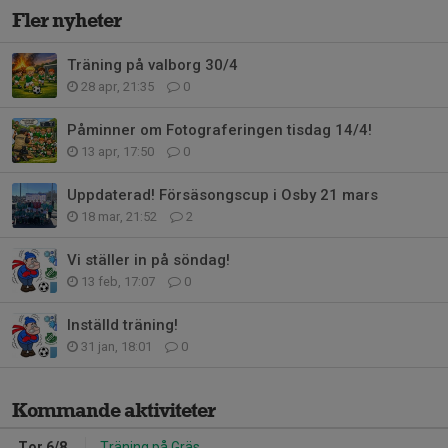
Fler nyheter
Träning på valborg 30/4
28 apr, 21:35
0
Påminner om Fotograferingen tisdag 14/4!
13 apr, 17:50
0
Uppdaterad! Försäsongscup i Osby 21 mars
18 mar, 21:52
2
Vi ställer in på söndag!
13 feb, 17:07
0
Inställd träning!
31 jan, 18:01
0
Kommande aktiviteter
Tor 6/8
Träning på Gräs