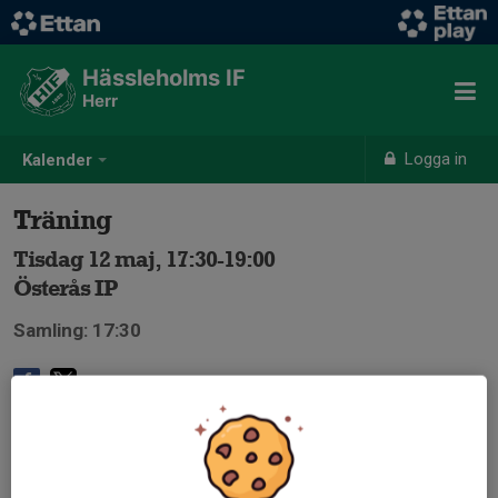
Hässleholms IF
Herr
Logga in
Kalender
Träning
Tisdag 12 maj, 17:30-19:00
Österås IP
Samling: 17:30