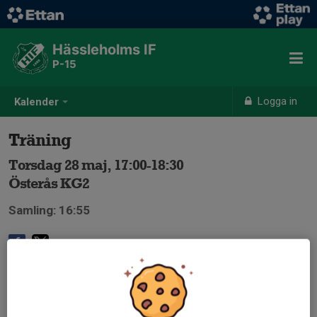
Hässleholms IF
P-15
Logga in
Kalender
Träning
Torsdag 28 maj, 17:00-18:30
Österås KG2
Samling: 16:55