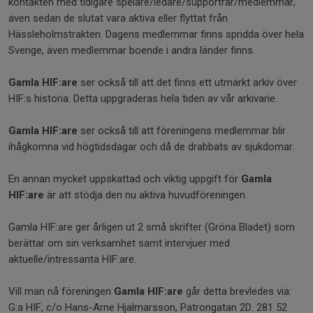
kontakten med tidigare spelare/ledare/supportrar/medlemmar,
även sedan de slutat vara aktiva eller flyttat från
Hässleholmstrakten. Dagens medlemmar finns spridda över hela
Sverige, även medlemmar boende i andra länder finns.
Gamla HIF:are
ser också till att det finns ett utmärkt arkiv över
HIF:s historia. Detta uppgraderas hela tiden av vår arkivarie.
Gamla HIF:are
ser också till att föreningens medlemmar blir
ihågkomna vid högtidsdagar och då de drabbats av sjukdomar.
En annan mycket uppskattad och viktig uppgift för
Gamla
HIF:are
är att stödja den nu aktiva huvudföreningen.
Gamla HIF:are ger årligen ut 2 små skrifter (Gröna Bladet) som
berättar om sin verksamhet samt intervjuer med
aktuelle/intressanta HIF:are.
Vill man nå föreningen
Gamla HIF:are
går detta brevledes via:
G:a HIF, c/o Hans-Arne Hjalmarsson, Patrongatan 2D. 281 52