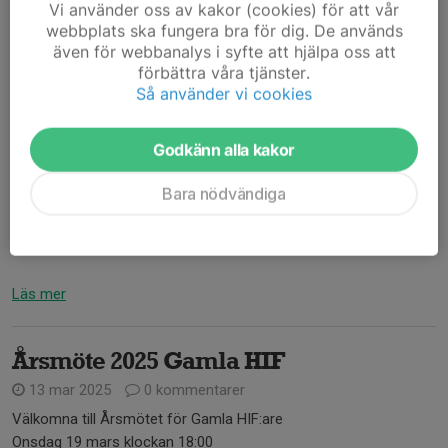
Vi använder oss av kakor (cookies) för att vår
webbplats ska fungera bra för dig. De används
även för webbanalys i syfte att hjälpa oss att
förbättra våra tjänster.
Så använder vi cookies
Supporterbuss till premiären! 🚍⚽
Kom och stötta vårt lag när de tar sig an Ängelholms FF i
Godkänn alla kakor
säsongens premiärmatch!
🗓 Datum & Tid: 29/3 kl. 13.00
Bara nödvändiga
📍 Avresa: Österås stora parkering kl. 11.00
💳 Kostnad: 150:-
Anmälan: Swisha...
Läs mer
Årsmöte 2025 Gamla HIF
13 mar 2025
0 kommentarer
Välkomna till Årsmötet för Gamla HIF:are
Onsdag 19 mars klockan 18:00