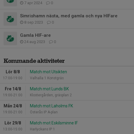
7 apr 2024
0
Simrishamn nästa, med gamla och nya HIFare
8 sep 2023
0
Gamla HIF-are
24 aug 2023
0
Kommande aktiviteter
Lör 8/8
Match mot Utsikten
17:00-19:00
Valhalla 1 Konstgräs
Fre 14/8
Match mot Lunds BK
19:00-21:00
Klostergården, gräsplan 2
Mån 24/8
Match mot Laholms FK
19:00-21:00
Österås IP A-plan
Lör 29/8
Match mot Eskilsminne IF
13:00-15:00
Harlyckans IP 1