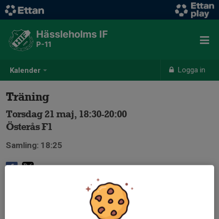
Hässleholms IF
P-11
Logga in
Kalender
Träning
Torsdag 21 maj, 18:30-20:00
Österås F1
Samling: 18:25