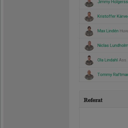
Jimmy Holgers
Kristoffer Kärv
Max Lindén
Huv
Niclas Lundhol
Ola Lindahl
Ass.
Tommy Raftma
Referat