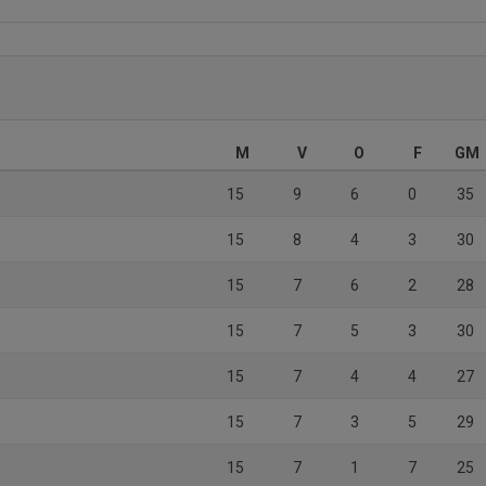
M
V
O
F
GM
15
9
6
0
35
15
8
4
3
30
15
7
6
2
28
15
7
5
3
30
15
7
4
4
27
15
7
3
5
29
15
7
1
7
25