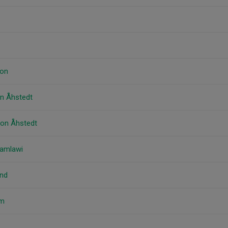
son
n Åhstedt
son Åhstedt
Hamlawi
and
öm