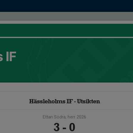
 IF
Hässleholms IF - Utsikten
Ettan Södra, herr 2026
3 - 0