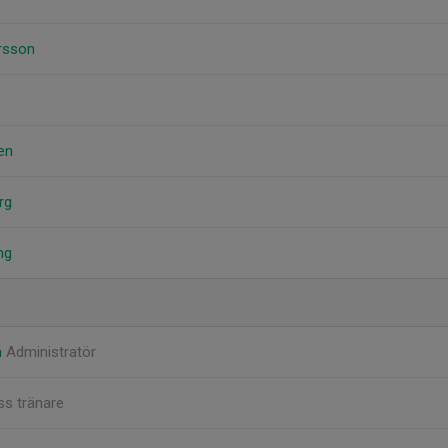
rsson
en
rg
ng
n
Administratör
ss tränare