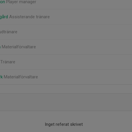
son
Player manager
egård
Assisterande tränare
udtränare
m
Materialförvaltare
 Tränare
rk
Materialförvaltare
Inget referat skrivet