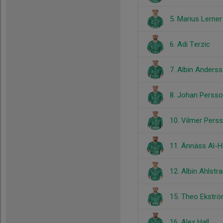
5. Marius Lerner
6. Adi Terzic
7. Albin Anders
8. Johan Persso
10. Vilmer Pers
11. Ännäss Al-
12. Albin Ahlstr
15. Theo Ekstr
16. Alex Hall