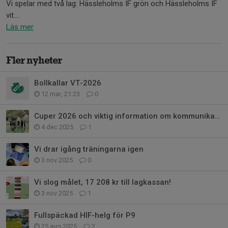
Vi spelar med två lag: Hässleholms IF grön och Hässleholms IF
vit....
Läs mer
Fler nyheter
Bollkallar VT-2026
12 mar, 21:23
0
Cuper 2026 och viktig information om kommunikation och engagemang
4 dec 2025
1
Vi drar igång träningarna igen
3 nov 2025
0
Vi slog målet, 17 208 kr till lagkassan!
3 nov 2025
1
Fullspäckad HIF-helg för P9
25 aug 2025
2