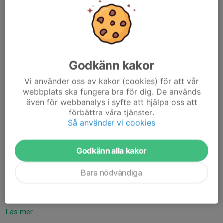
Godkänn kakor
Vi använder oss av kakor (cookies) för att vår
webbplats ska fungera bra för dig. De används
även för webbanalys i syfte att hjälpa oss att
Bollkalle
förbättra våra tjänster.
Vad gäller när vi ansvarar för bollkalle.
Så använder vi cookies
Här är en enkel genomgång så allt flyter smidigt på match:
Godkänn alla kakor
Inför match:
Bara nödvändiga
Hämta västar och koner (fråga i kiosken/tältet vid behov).
Be kiosken förbereda enkel mat och dryck...
Läs mer