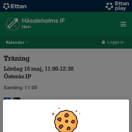
Hässleholms IF
Herr
Logga in
Kalender
Träning
Lördag 16 maj, 11:00-12:30
Österås IP
Samling: 11:00