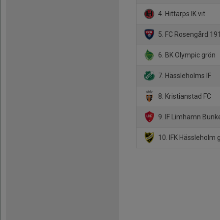
4. Hittarps IK vit
5. FC Rosengård 19
6. BK Olympic grön
7. Hässleholms IF
8. Kristianstad FC
9. IF Limhamn Bunke
10. IFK Hässleholm 