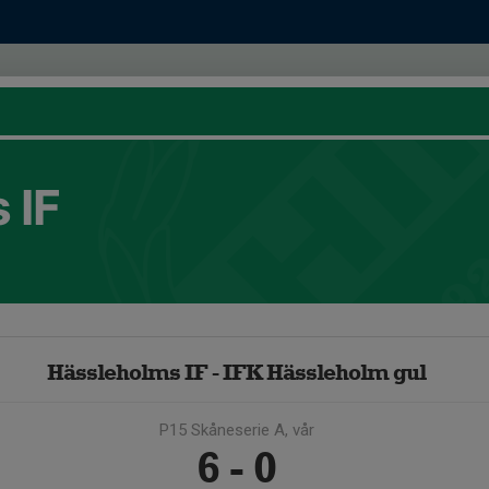
 IF
Hässleholms IF - IFK Hässleholm gul
P15 Skåneserie A, vår
6 - 0