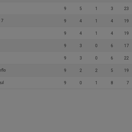
9
5
1
3
23
17
9
4
1
4
19
9
4
1
4
19
9
3
0
6
17
9
3
0
6
22
flo
9
2
2
5
19
gul
9
0
1
8
7