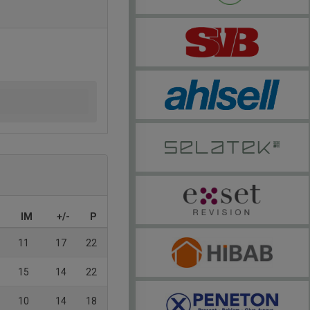
IM
+/-
P
11
17
22
15
14
22
10
14
18