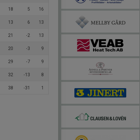
18
5
16
13
6
13
21
-2
13
20
-3
9
29
-7
9
32
-13
8
38
-31
1