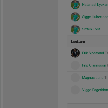
Natanael Lycka
Sigge Hubertss
Sixten Lööf
Ledare
Erik Sjöstrand
T
Filip Clarinsson
Magnus Lund
T
Viggo Fagerbl