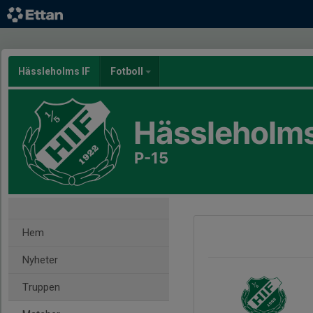
Hässleholms IF
Fotboll
Hässleholms
P-15
Hem
Nyheter
Truppen