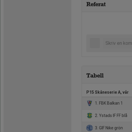
Referat
Tabell
P15 Skåneserie A, vår
1. FBK Balkan 1
2. Ystads IF FF blå
3. GIF Nike grön