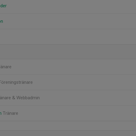
nder
on
ränare
Föreningstränare
ränare & Webbadmin
om
Tränare