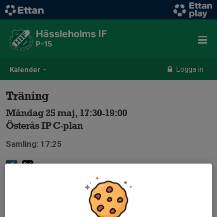
Hässleholms IF
P-15
Logga in
Kalender
Träning
Måndag 25 maj, 17:30-19:00
Österås IP C-plan
Samling: 17:25