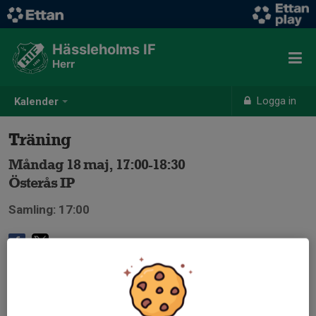
Hässleholms IF
Herr
Logga in
Kalender
Träning
Måndag 18 maj, 17:00-18:30
Österås IP
Samling: 17:00