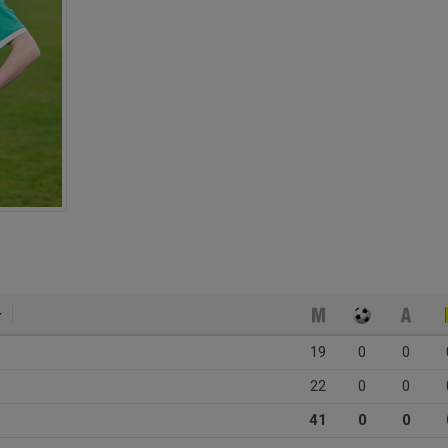
19
0
0
22
0
0
41
0
0