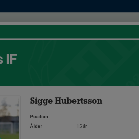
 IF
Sigge Hubertsson
Position
-
Ålder
15 år