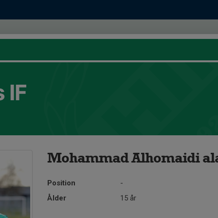
 IF
Mohammad Alhomaidi ala
Position
-
Ålder
15 år