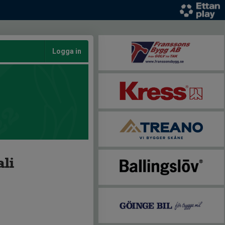
Logga in
li