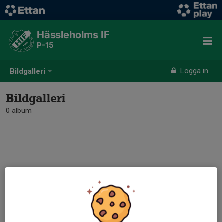
Hässleholms IF
P-15
Logga in
Bildgalleri
Bildgalleri
0 album
Inga album skapade