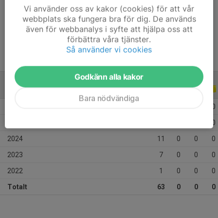
Vi använder oss av kakor (cookies) för att vår
Position
-
webbplats ska fungera bra för dig. De används
Ålder
15 år
även för webbanalys i syfte att hjälpa oss att
förbättra våra tjänster.
Så använder vi cookies
Godkänn alla kakor
ALLA SERIER
ALLA ÅR
Bara nödvändiga
2026
16
0
0
0
2025
28
0
0
0
2024
11
0
0
0
2023
7
0
0
0
2022
1
0
0
0
Totalt
63
0
0
0