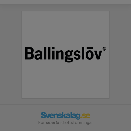
För
smarta
idrottsföreningar