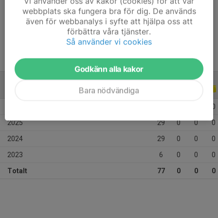
Vi använder oss av kakor (cookies) för att vår
Position
-
webbplats ska fungera bra för dig. De används
även för webbanalys i syfte att hjälpa oss att
Ålder
15 år
förbättra våra tjänster.
Så använder vi cookies
Godkänn alla kakor
Bara nödvändiga
ALLA SERIER
ALLA ÅR
2026
13
0
0
0
2025
29
0
0
0
2024
29
0
0
0
2023
6
0
0
0
Totalt
77
0
0
0