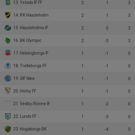
13. Ystads IF FF
2
1
3
14. IFK Hässleholm
2
1
3
15. Hässleholms IF
2
0
3
16. BK Olympic
2
-3
3
17. Helsingborgs IF
1
-1
0
18. Trelleborgs FF
1
-1
0
19. GIF Nike
1
-1
0
20. Hörby FF
1
-1
0
21. Vedby/Rönne IF
1
-2
0
22. Lunds FF
1
-3
0
23. Högaborgs BK
1
-4
0