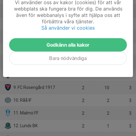
Vi använder oss av kakor (cookies) för att vår
webbplats ska fungera bra för dig. De används
3. Ariana FC
4
9
9
även för webbanalys i syfte att hjälpa oss att
förbättra våra tjänster.
4. Skurups AIF
4
-1
9
Så använder vi cookies
5. Hittarps IK
3
9
6
Godkänn alla kakor
6. Ängelholms FF
3
6
6
Bara nödvändiga
7. IF Limhamn Bunkeflo
3
-2
6
8. AC Trelleborg
3
-3
6
9. FC Rosengård 1917
2
10
3
10. Råå IF
2
2
3
11. Malmö FF
2
2
3
12. Lunds BK
2
1
3