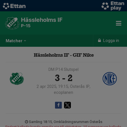
Hässleholms IF
P-15
Logga in
Matcher
Hässleholms IF - GIF Nike
DM P14 Slutspel
3 - 2
2 apr 2025, 19:15, Österås IP,
ecoplanen
Samling 18:15, Omklädningsrummen Österås
Endast kallade kunde anmäla sig till aktiviteten. 15 personer var kallade.