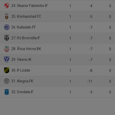
24. Skanör Falsterbo IF
1
-4
0
25. Kristianstad FC
1
-5
0
26. Kulladals FF
1
-7
0
27. Ifö Bromölla IF
1
-7
0
28. Åhus Horna BK
1
-7
0
29. Vikens IK
1
-7
0
30. IF Lödde
1
-8
0
31. Alegria FK
1
-11
0
32. Svedala IF
1
-3
0