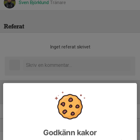
Sven Björklund
Tränare
Referat
Inget referat skrivet
Tabell
DM P14 Slutspel
M
+/-
P
1. Landskrona BoIS
5
32
15
Godkänn kakor
2. Bjärreds IF
5
8
12