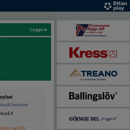
Logga in
nyhet
la på Facebook
la på X
heter via RSS