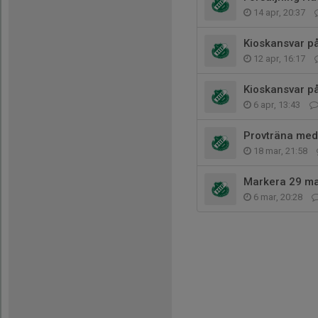
14 apr, 20:37
Kioskansvar p
12 apr, 16:17
Kioskansvar p
6 apr, 13:43
Provträna med
18 mar, 21:58
Markera 29 mar
6 mar, 20:28