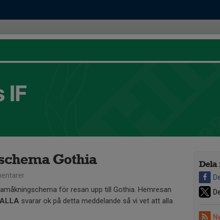
 IF
schema Gothia
Dela 
entarer
De
 samåkningschema för resan upp till Gothia. Hemresan
De
ALLA
svarar ok på detta meddelande så vi vet att alla
Ny