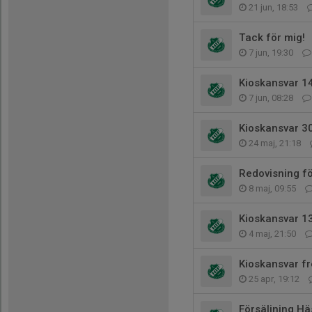
21 jun, 18:53
Tack för mig!
7 jun, 19:30
Kioskansvar 14
7 jun, 08:28
Kioskansvar 30
24 maj, 21:18
Redovisning f
8 maj, 09:55
Kioskansvar 1
4 maj, 21:50
Kioskansvar f
25 apr, 19:12
Försäljning H