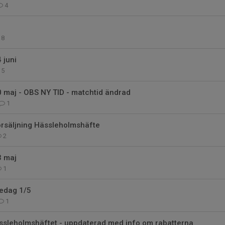
4
8
 juni
5
 maj - OBS NY TID - matchtid ändrad
1
örsäljning Hässleholmshäfte
2
3 maj
1
redag 1/5
1
ässleholmshäftet - uppdaterad med info om rabatterna