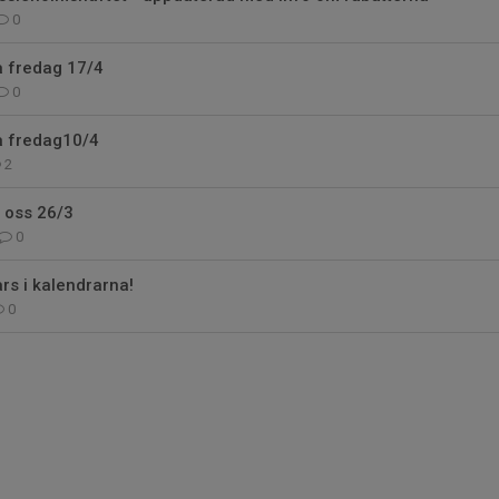
0
å fredag 17/4
0
å fredag10/4
2
 oss 26/3
0
s i kalendrarna!
0