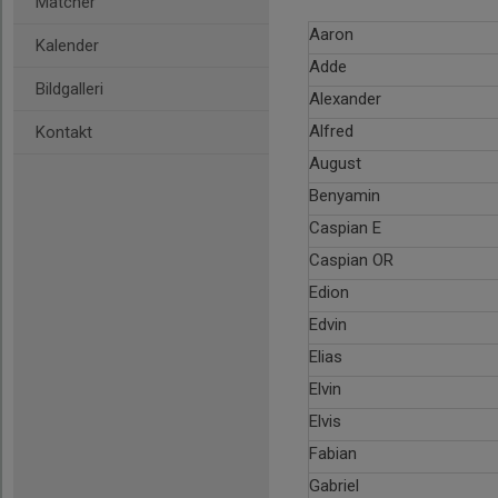
Matcher
Aaron
Kalender
Adde
Bildgalleri
Alexander
Alfred
Kontakt
August
Benyamin
Caspian E
Caspian OR
Edion
Edvin
Elias
Elvin
Elvis
Fabian
Gabriel