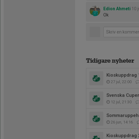
Edion Ahmeti
10 
Ok
Tidigare nyheter
Kioskuppdrag 
27 jul, 22:00
Svenska Cupen
12 jul, 21:30
Sommaruppehå
26 jun, 14:16
Kioskuppdrag 2