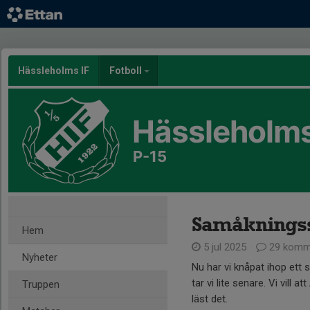
Hässleholms IF
Fotboll
Hässleholms
P-15
Samåknings
Hem
5 jul 2025
29 komm
Nyheter
Nu har vi knåpat ihop ett
tar vi lite senare. Vi vill att
Truppen
läst det.