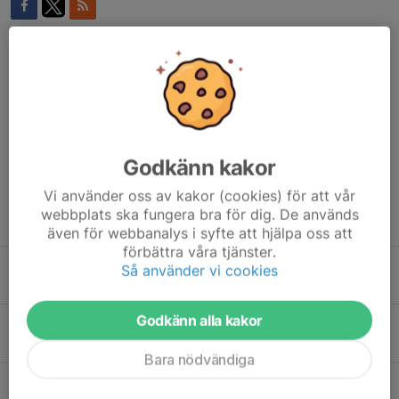
Kommentarer
Cipriana Costan Aglaida
28 maj, 16:53
Robert kan inte på lördag är det någon som kan byta?
Godkänn kakor
Vi använder oss av kakor (cookies) för att vår
webbplats ska fungera bra för dig. De används
Tidigare nyheter
även för webbanalys i syfte att hjälpa oss att
förbättra våra tjänster.
Kioskuppdrag 1 augusti
Så använder vi cookies
27 jul, 22:00
3
Godkänn alla kakor
Svenska Cupen 20 augusti
12 jul, 21:30
1
Bara nödvändiga
Sommaruppehåll