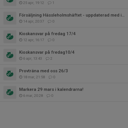
25 apr, 19:12
1
Försäljning Hässleholmshäftet - uppdaterad med info om rabatterna
14 apr, 20:37
0
Kioskansvar på fredag 17/4
12 apr, 16:17
0
Kioskansvar på fredag10/4
6 apr, 13:43
2
Provträna med oss 26/3
18 mar, 21:58
0
Markera 29 mars i kalendrarna!
6 mar, 20:28
0