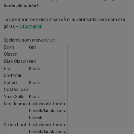
förrän allt är klart.
Läs denna information innan så ni är väl insatta i vad som ska
göras -
Information
Spelarna som ansvarar är:
Edvin
Grill
Olsson
Elias Olsson
Grill
Rio
Kiosk
Drottmar
Robert
Kiosk
Costan Ioan
Yazn Sallo
Kiosk
Kim Joumaa
Läktarkiosk första
halvlek/kiosk andra
halvlek
Sixten Lööf
Läktarkiosk första
halvlek/kiosk andra