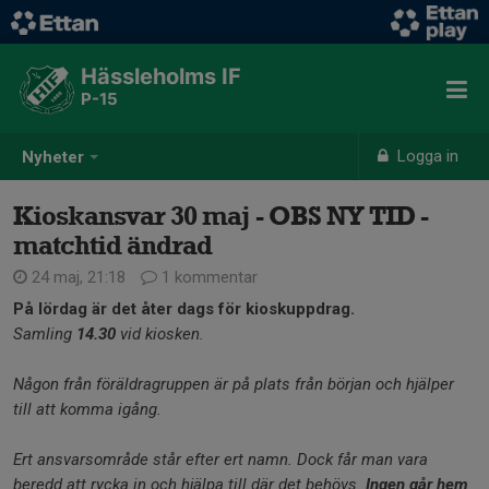
Hässleholms IF
P-15
Logga in
Nyheter
Kioskansvar 30 maj - OBS NY TID -
matchtid ändrad
24 maj, 21:18
1 kommentar
På lördag är det åter dags för kioskuppdrag.
Samling
14.30
vid kiosken.
Någon från föräldragruppen är på plats från början och hjälper
till att komma igång.
Ert ansvarsområde står efter ert namn. Dock får man vara
beredd att rycka in och hjälpa till där det behövs.
Ingen går hem