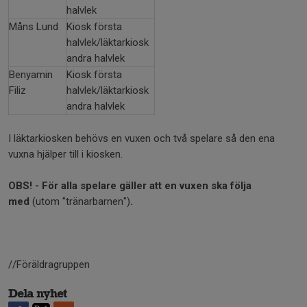
halvlek
Måns Lund
Kiosk första
halvlek/läktarkiosk
andra halvlek
Benyamin
Kiosk första
Filiz
halvlek/läktarkiosk
andra halvlek
I läktarkiosken behövs en vuxen och två spelare så den ena
vuxna hjälper till i kiosken.
OBS! - För alla spelare gäller att en vuxen ska följa
med
(utom "tränarbarnen")
.
//Föräldragruppen
Dela nyhet