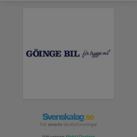
För
smarta
idrottsföreningar
Välj version:
Mobil
|
Desktop