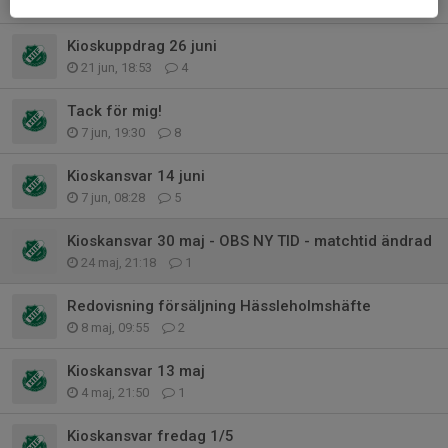
26 jun, 14:16
1
Kioskuppdrag 26 juni
21 jun, 18:53
4
Tack för mig!
7 jun, 19:30
8
Kioskansvar 14 juni
7 jun, 08:28
5
Kioskansvar 30 maj - OBS NY TID - matchtid ändrad
24 maj, 21:18
1
Redovisning försäljning Hässleholmshäfte
8 maj, 09:55
2
Kioskansvar 13 maj
4 maj, 21:50
1
Kioskansvar fredag 1/5