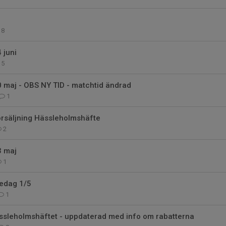
8
 juni
5
 maj - OBS NY TID - matchtid ändrad
1
örsäljning Hässleholmshäfte
2
3 maj
1
redag 1/5
1
ässleholmshäftet - uppdaterad med info om rabatterna