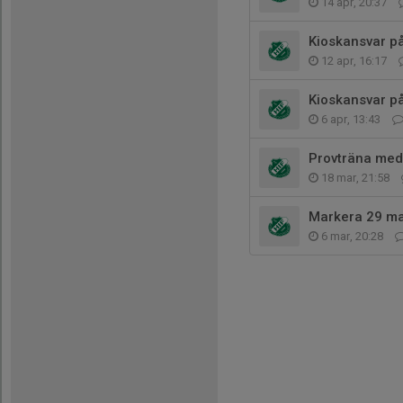
14 apr, 20:37
Kioskansvar p
12 apr, 16:17
Kioskansvar p
6 apr, 13:43
Provträna med
18 mar, 21:58
Markera 29 mar
6 mar, 20:28