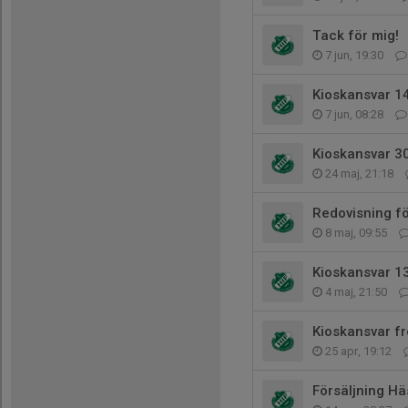
Tack för mig!
7 jun, 19:30
Kioskansvar 14
7 jun, 08:28
Kioskansvar 30
24 maj, 21:18
Redovisning f
8 maj, 09:55
Kioskansvar 1
4 maj, 21:50
Kioskansvar f
25 apr, 19:12
Försäljning H