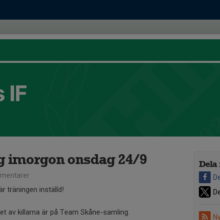
 IF
g imorgon onsdag 24/9
Dela 
mentarer
De
 träningen inställd!
De
et av killarna är på Team Skåne-samling.
Ny