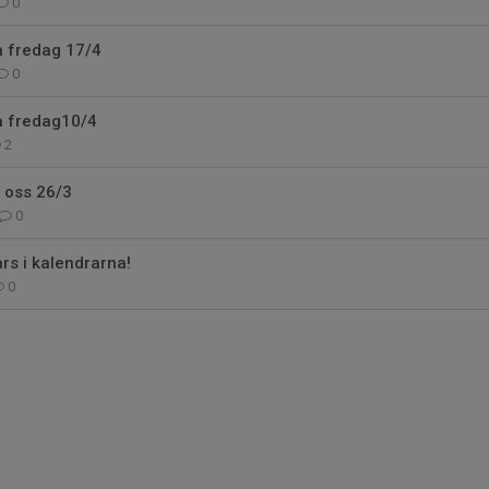
0
å fredag 17/4
0
å fredag10/4
2
 oss 26/3
0
s i kalendrarna!
0