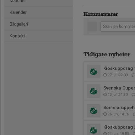
Matcher
Kalender
Kommentarer
Bildgalleri
Kontakt
Tidigare nyheter
Kioskuppdrag 
27 jul, 22:00
Svenska Cupen
12 jul, 21:30
Sommaruppehå
26 jun, 14:16
Kioskuppdrag 2
21 jun, 18:53