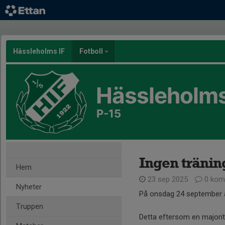
Hässleholms IF
Fotboll
Hässleholms
P-15
Ingen tränin
Hem
23 sep 2025
0 kom
Nyheter
På onsdag 24 september är
Truppen
Detta eftersom en majorit