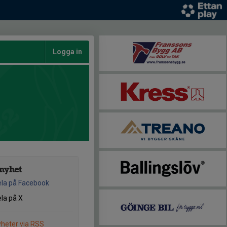
Logga in
nyhet
la på Facebook
la på X
heter via RSS