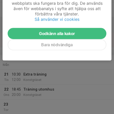
webbplats ska fungera bra för dig. De används
17
även för webbanalys i syfte att hjälpa oss att
Fre
förbättra våra tjänster.
Så använder vi cookies
18
Lör
Godkänn alla kakor
19
16:00
Träning Utomhus
17:30
Sön
Konstgräset
Bara nödvändiga
v.8
20
Mån
21
10:30
Extra träning
12:00
Tis
Konstgräset
22
18:45
Träning utomhus
20:00
Ons
Konstgräset
23
Tor