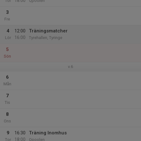
18:00
Tor
Qpoolen
3
Fre
4
12:00
Träningsmatcher
16:00
Lör
Tyrehallen, Tyringe
5
Sön
v.6
6
Mån
7
Tis
8
Ons
9
16:30
Träning Inomhus
18:00
Tor
Qpoolen