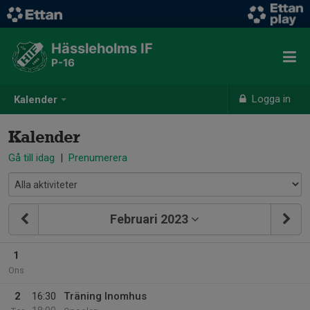
Hässleholms IF
P-16
Logga in
Kalender
Kalender
Gå till idag
|
Prenumerera
Februari 2023
1
Ons
2
16:30
Träning Inomhus