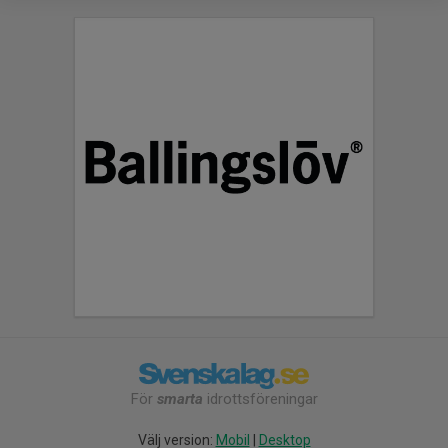
För
smarta
idrottsföreningar
Välj version:
Mobil
|
Desktop