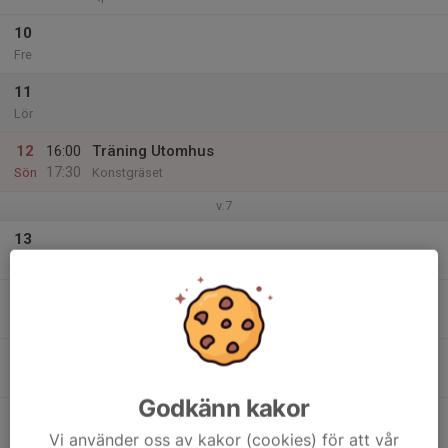
10
Fre
11
Lör
12
16:00
Träning Utomhus
17:30
Sön
Konstgräset
v.7
13
Mån
14
Tis
15
Ons
Godkänn kakor
16
Vi använder oss av kakor (cookies) för att vår
Tor