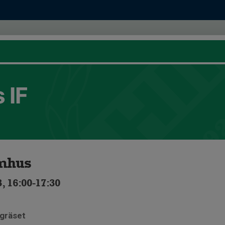
 IF
mhus
, 16:00-17:30
tgräset