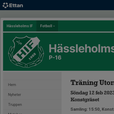
Hässleholms IF
Fotboll
Hässleholms
P-16
Träning Uto
Hem
Söndag 12 feb 2023
Nyheter
Konstgräset
Truppen
Samling: 15:50, Kons