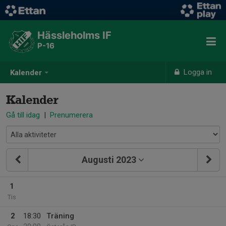
Hässleholms IF
P-16
Logga in
Kalender
Kalender
Gå till idag
|
Prenumerera
Augusti 2023
1
Tis
2
18:30
Träning