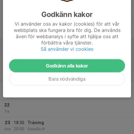
17
Godkänn kakor
Tor
Vi använder oss av kakor (cookies) för att vår
18
webbplats ska fungera bra för dig. De används
Fre
även för webbanalys i syfte att hjälpa oss att
förbättra våra tjänster.
19
Så använder vi cookies
Lör
20
Godkänn alla kakor
Sön
v.34
Bara nödvändiga
21
18:30
Träning
20:00
Mån
Österås IP
22
Tis
23
18:30
Träning
20:00
Ons
Österås IP