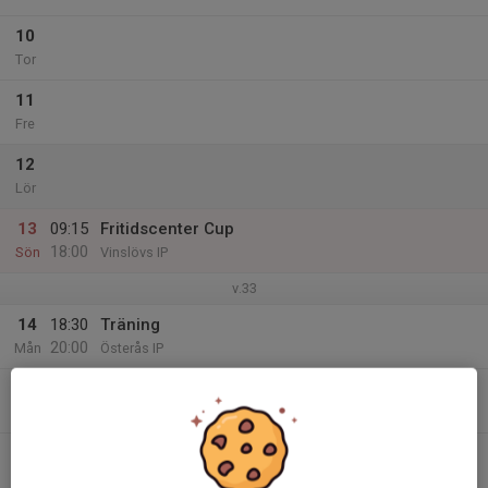
10
Tor
11
Fre
12
Lör
13
09:15
Fritidscenter Cup
18:00
Sön
Vinslövs IP
v.33
14
18:30
Träning
20:00
Mån
Österås IP
15
Tis
16
17:30
Träning
19:00
Ons
Österås IP Konstgräset