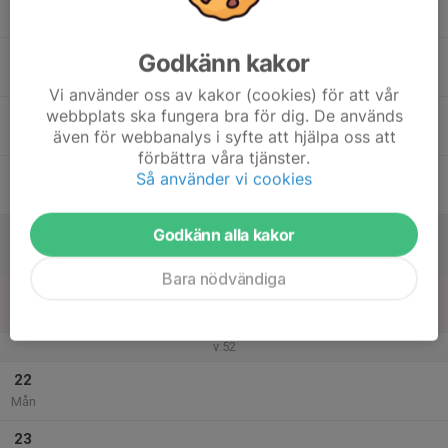
Tis
17
17:30
Träning
Godkänn kakor
19:00
Ons
Österås IP konstgräs 1
Vi använder oss av kakor (cookies) för att vår
webbplats ska fungera bra för dig. De används
18
17:30
Träning
även för webbanalys i syfte att hjälpa oss att
19:00
Tor
Österås IP konstgräs 2
förbättra våra tjänster.
19
Så använder vi cookies
Fre
20
Godkänn alla kakor
Lör
Bara nödvändiga
21
Sön
v.52
22
Mån
23