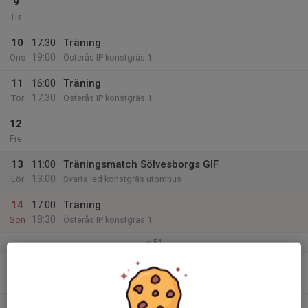
9
Tis
10
17:30
Träning
19:00
Ons
Österås IP konstgräs 1
11
16:00
Träning
17:30
Tor
Österås IP konstgräs 1
12
Fre
13
11:00
Träningsmatch Sölvesborgs GIF
13:00
Lör
Svarta led konstgräs utomhus
14
17:00
Träning
18:30
Sön
Österås IP konstgräs 1
v.51
15
Mån
16