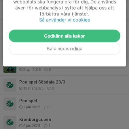
webbplats ska fungera bra för dig. De används
Ingen träning torsdag
även för webbanalys i syfte att hjälpa oss att
förbättra våra tjänster.
10 jun 2025
0
Så använder vi cookies
Kronborg Cup 2025
3 maj 2025
0
Godkänn alla kakor
Kronborgscupen
Bara nödvändiga
14 apr 2025
0
Information om kallelser
2 apr 2025
0
Poolspel Sösdala 23/3
13 mar 2025
0
Poolspel
7 jan 2025
0
Kronborgcupen
6 jan 2025
1