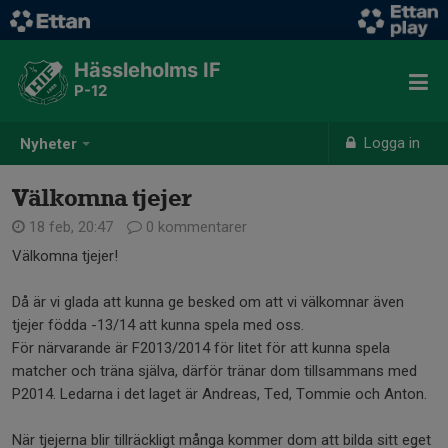
Hässleholms IF
P-12
Logga in
Nyheter
Välkomna tjejer
18 feb, 20:47
0 kommentarer
Välkomna tjejer!
Då är vi glada att kunna ge besked om att vi välkomnar även
tjejer födda -13/14 att kunna spela med oss.
För närvarande är F2013/2014 för litet för att kunna spela
matcher och träna själva, därför tränar dom tillsammans med
P2014. Ledarna i det laget är Andreas, Ted, Tommie och Anton.
När tjejerna blir tillräckligt många kommer dom att bilda sitt eget