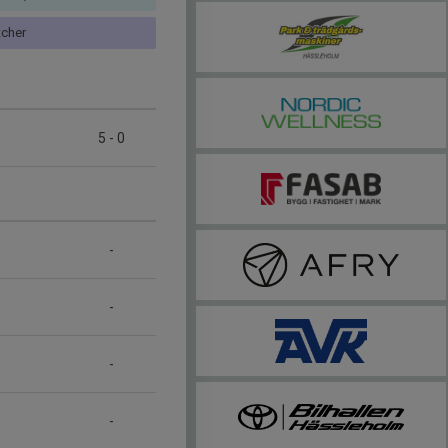
cher
5
-
0
-
-
-
-