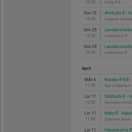
10:00
Hörby IP B
Sön 15
Älmhults IF - 
14:00
Haganäs Konstg
Sön 29
Landskrona BoI
12:00
Landskrona IP
Sön 29
Landskrona BoI
15:00
Landskrona IP
April
Mån 6
Nosaby IF blå 
11:00
Nya Vallbjörka 
Lör 11
Sibbhults IF - 
10:00
Färevallen Kons
Lör 11
Kiaby IF - Häss
11:00
Sjölyckan A-pla
Lör 11
Hässleholms IF 