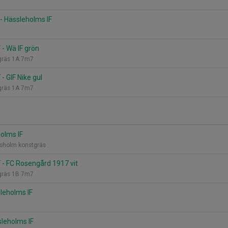
 - Hässleholms IF
 - Wä IF grön
tgräs 1A 7m7
- GIF Nike gul
tgräs 1A 7m7
holms IF
esholm konstgräs
 - FC Rosengård 1917 vit
tgräs 1B 7m7
sleholms IF
sleholms IF