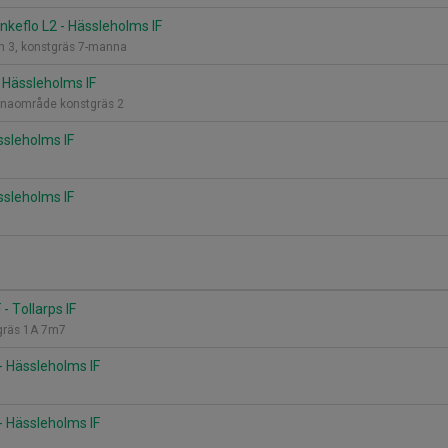
keflo L2 - Hässleholms IF
n 3, konstgräs 7-manna
- Hässleholms IF
renaområde konstgräs 2
ssleholms IF
ssleholms IF
- Tollarps IF
tgräs 1A 7m7
 - Hässleholms IF
 - Hässleholms IF