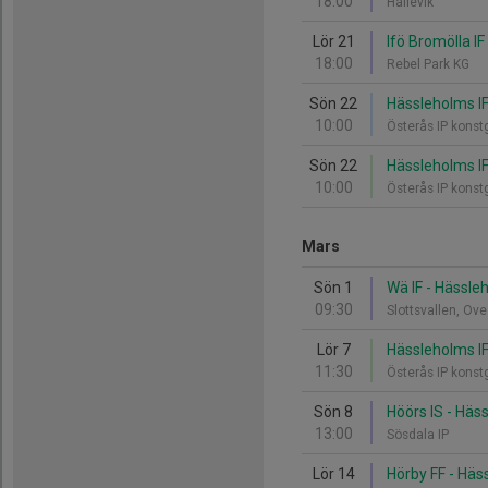
18:00
Hällevik
Lör 21
Ifö Bromölla IF
18:00
Rebel Park KG
Sön 22
Hässleholms IF
10:00
Österås IP kons
Sön 22
Hässleholms IF 
10:00
Österås IP kons
Mars
Sön 1
Wä IF - Hässle
09:30
Slottsvallen, Ov
Lör 7
Hässleholms IF
11:30
Österås IP kons
Sön 8
Höörs IS - Häs
13:00
Sösdala IP
Lör 14
Hörby FF - Häs