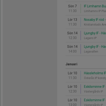
Sön 7
IF Limhamn Bun
11:30
Limhamns IP Pla
Lör 13
Nosaby IF röd 
11:30
Kristianstads A
Sön 14
Ljungby IF - Hä
12:30
Lagans IP
Sön 14
Ljungby IF - Hä
14:00
Lagavallen
Januari
Lör 10
Hässleholms IF 
11:30
Österås IP kons
Lör 10
Eskilsminne IF
12:30
Västergårds IP
Lör 10
Eskilsminne IF
13:00
Västergårds IP