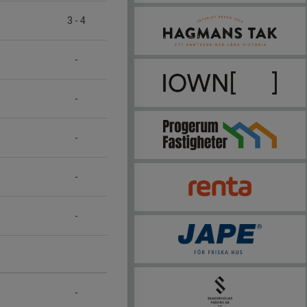
3
-
4
-
-
-
-
-
-