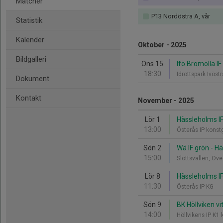
Matcher
P13 Nordöstra A, vår
Statistik
Kalender
Oktober - 2025
Bildgalleri
Ons 15
Ifö Bromölla IF
18:30
Idrottspark Ivös
Dokument
Kontakt
November - 2025
Lör 1
Hässleholms IF
13:00
Österås IP kons
Sön 2
Wä IF grön - H
15:00
Slottsvallen, Ov
Lör 8
Hässleholms IF
11:30
Österås IP KG
Sön 9
BK Höllviken vi
14:00
Höllvikens IP K1