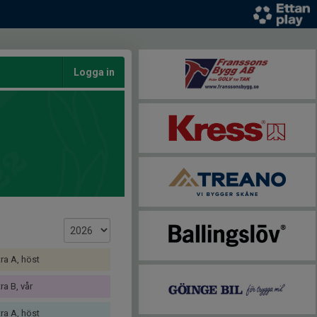
Logga in
a A, höst
a B, vår
a A, höst