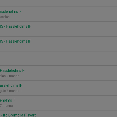
Hässleholms IF
räsplan
S - Hässleholms IF
S - Hässleholms IF
- Hässleholms IF
C-plan 9-manna
Hässleholms IF
tgräs 7-manna 1
leholms IF
n 7-manna
- Ifö Bromölla IF svart