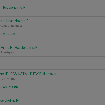
F - Hässleholms IF
vart - Hässleholms IF
nstgräs 7-manna 2
- Vittsjö GIK
innö IF - Hässleholms IF
 konstgräs
ms IF - OBS INSTÄLLD FBK Balkan svart
tgräs 1A 7m7
F - Åsums BK
ässleholms IF