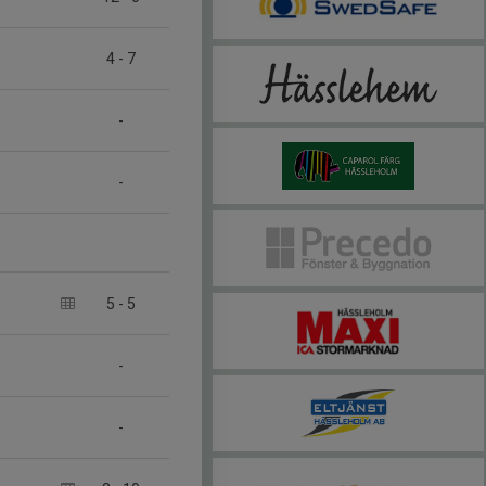
4
-
7
-
-
5
-
5
-
-