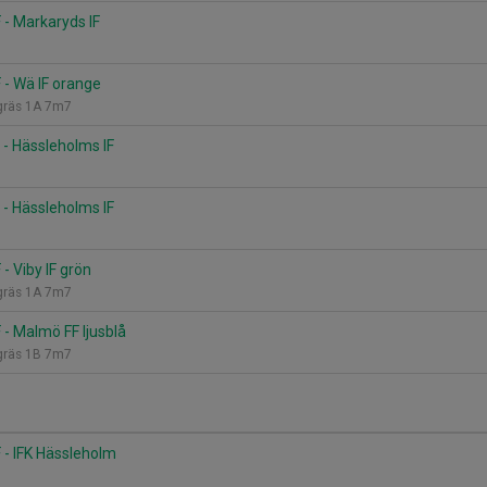
 - Markaryds IF
 - Wä IF orange
tgräs 1A 7m7
- Hässleholms IF
- Hässleholms IF
- Viby IF grön
tgräs 1A 7m7
 - Malmö FF ljusblå
tgräs 1B 7m7
 - IFK Hässleholm