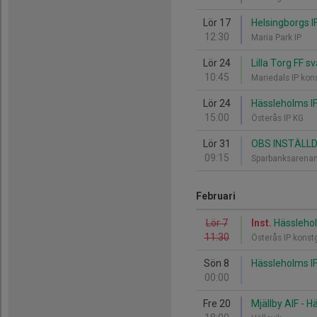
Lör 17
Helsingborgs I
12:30
Maria Park IP
Lör 24
Lilla Torg FF s
10:45
Mariedals IP ko
Lör 24
Hässleholms IF 
15:00
Österås IP KG
Lör 31
OBS INSTÄLLD V
09:15
Sparbanksarenan
Februari
Lör 7
Inst.
Hässlehol
11:30
Österås IP kons
Sön 8
Hässleholms I
00:00
Fre 20
Mjällby AIF - H