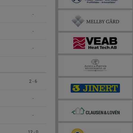
-
-
-
2
-
6
-
-
12
-
0