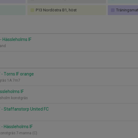
P13 Nordöstra B1, höst
Träningsmat
 - Hässleholms IF
trand
 - Torns IF orange
tgräs 1A 7m7
ässleholms IF
esholm konstgräs
 - Staffanstorp United FC
t - Hässleholms IF
 konstgräs 7-manna (C)