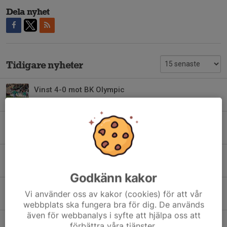
Dela nyhet
Tidigare nyheter
Vinst 4-0 mot BK Olympic
18 apr, 07:03
0
1-1 mot Rosengård
18 apr, 07:01
0
Vinst i premiären 💚
3 apr, 19:00
0
Godkänn kakor
Välkommen Max Lindén!
Vi använder oss av kakor (cookies) för att vår
20 dec 2025
0
webbplats ska fungera bra för dig. De används
även för webbanalys i syfte att hjälpa oss att
Förlust mot FC Rosengård
förbättra våra tjänster.