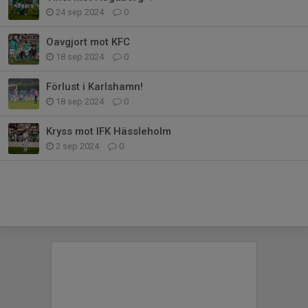
24 sep 2024
0
Oavgjort mot KFC
18 sep 2024
0
Förlust i Karlshamn!
18 sep 2024
0
Kryss mot IFK Hässleholm
2 sep 2024
0