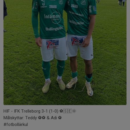
HIF - IFK Trelleborg 3-1 (1-0) ⚽️🇸🇪🌞
Målskyttar: Teddy ⚽️⚽️ & Adi ⚽️
#fotbollärkul