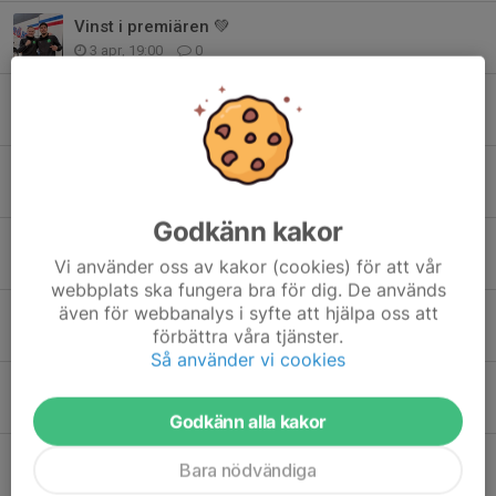
Vinst i premiären 💚
3 apr, 19:00
0
Välkommen Max Lindén!
20 dec 2025
0
Förlust mot FC Rosengård
9 apr 2025
0
Godkänn kakor
Premiärseger!
Vi använder oss av kakor (cookies) för att vår
30 mar 2025
0
webbplats ska fungera bra för dig. De används
även för webbanalys i syfte att hjälpa oss att
Första träningsmatchen 2025
förbättra våra tjänster.
12 jan 2025
0
Så använder vi cookies
Ettan 2025!
6 nov 2024
0
Godkänn alla kakor
Vinst 3-1 mot IFK Trelleborg
Bara nödvändiga
14 okt 2024
0