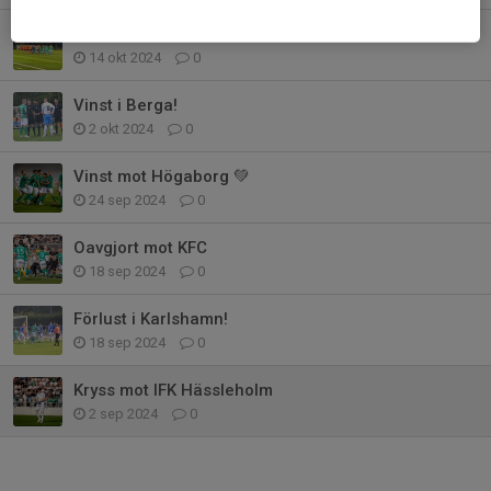
2-0 mot FK Karlskrona
14 okt 2024
0
Vinst i Berga!
2 okt 2024
0
Vinst mot Högaborg 💚
24 sep 2024
0
Oavgjort mot KFC
18 sep 2024
0
Förlust i Karlshamn!
18 sep 2024
0
Kryss mot IFK Hässleholm
2 sep 2024
0