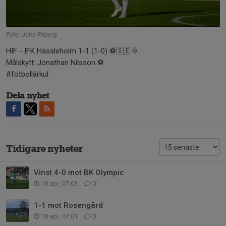
Foto: John Friberg
HIF - IFK Hässleholm 1-1 (1-0) ⚽️🇸🇪🌞
Målskytt: Jonathan Nilsson ⚽️
#fotbollärkul
Dela nyhet
Tidigare nyheter
Vinst 4-0 mot BK Olympic
18 apr, 07:03
0
1-1 mot Rosengård
18 apr, 07:01
0