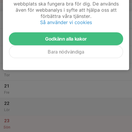
webbplats ska fungera bra för dig. De används
v.8
även för webbanalys i syfte att hjälpa oss att
förbättra våra tjänster.
17
Så använder vi cookies
Mån
18
Godkänn alla kakor
Tis
19
Bara nödvändiga
Ons
20
Tor
21
Fre
22
Lör
23
Sön