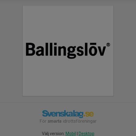
För
smarta
idrottsföreningar
Välj version:
Mobil
|
Desktop