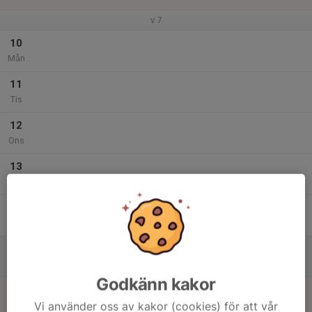
v.7
10
Mån
11
Tis
12
Ons
13
Tor
14
Fre
15
Lör
Godkänn kakor
16
Vi använder oss av kakor (cookies) för att vår
Sön