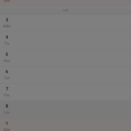
Sön
v.6
3
Mån
4
Tis
5
Ons
6
Tor
7
Fre
8
Lör
9
Sön