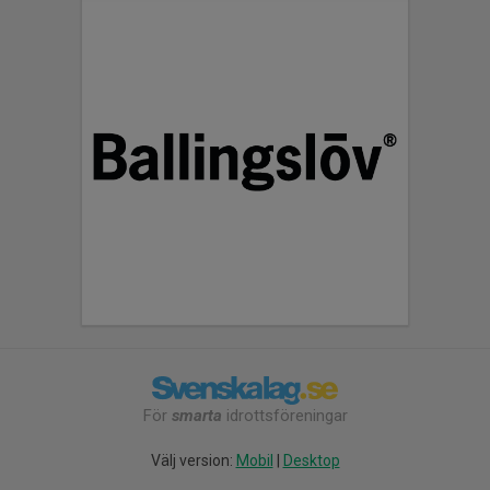
För
smarta
idrottsföreningar
Välj version:
Mobil
|
Desktop