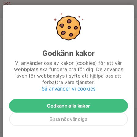
Sön
v.34
17
18:00
Match mot Bjärnums GoIF blå
19:00
Mån
P9 Nordöstra gul, höst
18
17:00
Träning
18:30
Tis
Österås IP F-plan
Godkänn kakor
19
Vi använder oss av kakor (cookies) för att vår
Ons
webbplats ska fungera bra för dig. De används
även för webbanalys i syfte att hjälpa oss att
20
förbättra våra tjänster.
Tor
Så använder vi cookies
21
17:00
Träning
18:15
Fre
Österås IP D-plan
Godkänn alla kakor
22
09:00
Match mot Hästveda IF
Bara nödvändiga
10:00
Lör
P9 Nordöstra gul, höst
Österås IP, Hässleholm D1 5m5