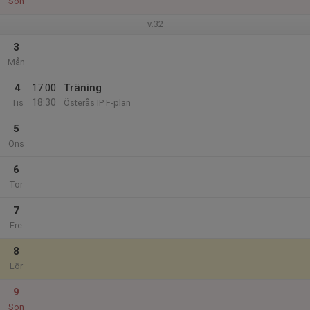
Sön
v.32
3
Mån
4
17:00
Träning
18:30
Tis
Österås IP F-plan
5
Ons
6
Tor
7
Fre
8
Lör
9
Sön