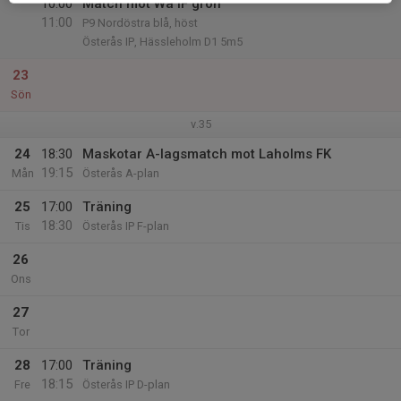
10:00
Match mot Wä IF grön
11:00
P9 Nordöstra blå, höst
Österås IP, Hässleholm D1 5m5
23
Sön
v.35
24
18:30
Maskotar A-lagsmatch mot Laholms FK
19:15
Mån
Österås A-plan
25
17:00
Träning
18:30
Tis
Österås IP F-plan
26
Ons
27
Tor
28
17:00
Träning
18:15
Fre
Österås IP D-plan