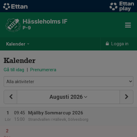
Hässleholms IF
P-9
Logga in
Kalender
Kalender
Gå till idag
|
Prenumerera
Augusti 2026
1
09:45
Mjällby Sommarcup 2026
15:00
Lör
Strandvallen i Hällevik, Sölvesborg
2