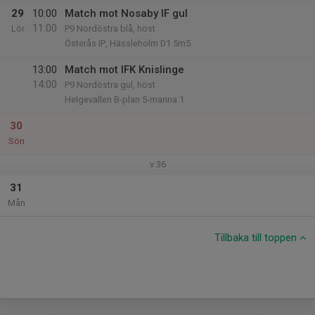
29
10:00
Match mot Nosaby IF gul
11:00
Lör
P9 Nordöstra blå, höst
Österås IP, Hässleholm D1 5m5
13:00
Match mot IFK Knislinge
14:00
P9 Nordöstra gul, höst
Helgevallen B-plan 5-manna 1
30
Sön
v.36
31
Mån
Tillbaka till toppen