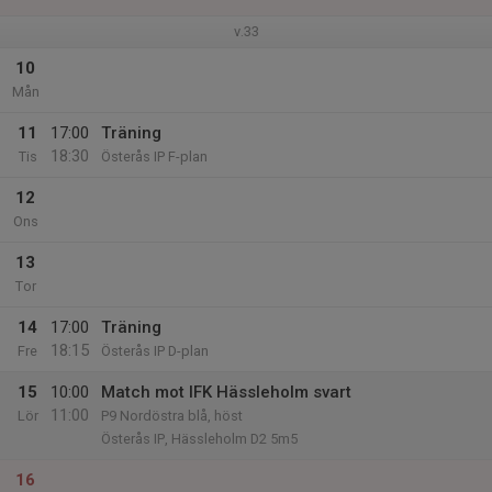
v.33
10
Mån
11
17:00
Träning
18:30
Tis
Österås IP F-plan
12
Ons
13
Tor
14
17:00
Träning
18:15
Fre
Österås IP D-plan
15
10:00
Match mot IFK Hässleholm svart
11:00
Lör
P9 Nordöstra blå, höst
Österås IP, Hässleholm D2 5m5
16