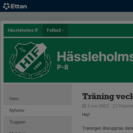
Hässleholms IF
Fotboll
Hässleholms
P-8
Träning vec
Hem
3 nov 2025
0 komm
Nyheter
Hej!
Truppen
Träningen återupptas denna