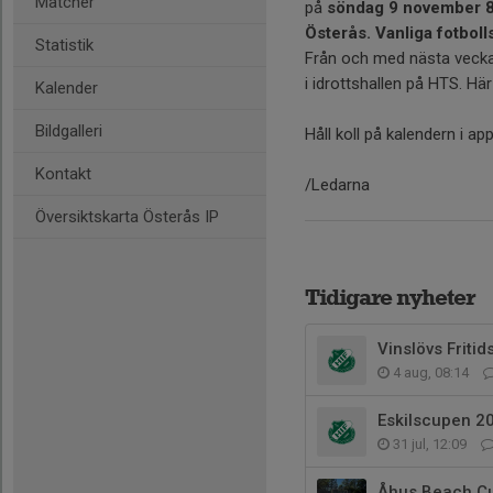
Matcher
på
söndag 9 november 8
Österås. Vanliga fotboll
Statistik
Från och med nästa vecka
i idrottshallen på HTS. Hä
Kalender
Bildgalleri
Håll koll på kalendern i ap
Kontakt
/Ledarna
Översiktskarta Österås IP
Tidigare nyheter
Vinslövs Friti
4 aug, 08:14
Eskilscupen 2
31 jul, 12:09
Åhus Beach Cu