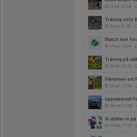
23 jun, 20:54
Träning inför 
22 jun, 21:52
Match mot för
15 jun, 12:04
Träning på val
28 apr, 21:35
Påminner om F
13 apr, 17:50
Uppdaterad! F
18 mar, 21:52
Vi ställer in p
13 feb, 17:07