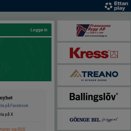
Logga in
nyhet
la på Facebook
la på X
heter via RSS