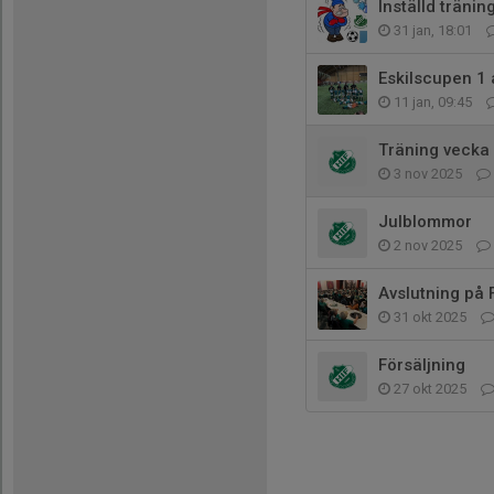
Inställd träning
31 jan, 18:01
Eskilscupen 1 
11 jan, 09:45
Träning vecka
3 nov 2025
Julblommor
2 nov 2025
Avslutning på 
31 okt 2025
Försäljning
27 okt 2025