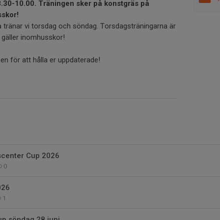
.30-10.00. Träningen sker på konstgräs på
sskor!
 tränar vi torsdag och söndag. Torsdagsträningarna är
r gäller inomhusskor!
pen för att hålla er uppdaterade!
dscenter Cup 2026
0
026
1
p söndag 28 juni