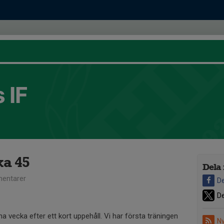
 IF
ka 45
Dela 
entarer
De
De
 vecka efter ett kort uppehåll. Vi har första träningen
Ny