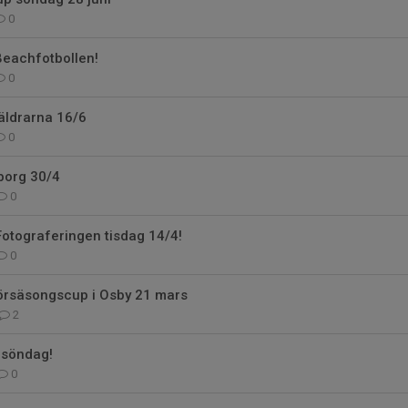
0
Beachfotbollen!
0
äldrarna 16/6
0
borg 30/4
0
otograferingen tisdag 14/4!
0
örsäsongscup i Osby 21 mars
2
å söndag!
0