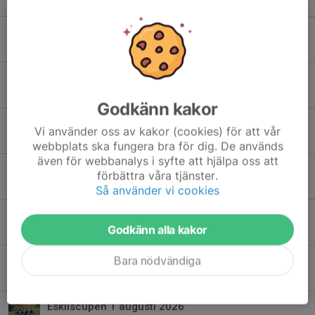
22 jun, 21:52
0
Match mot föräldrarna 16/6
15 jun, 12:04
0
Träning på valborg 30/4
28 apr, 21:35
0
Godkänn kakor
Påminner om Fotograferingen tisdag 14/4!
Vi använder oss av kakor (cookies) för att vår
13 apr, 17:50
0
webbplats ska fungera bra för dig. De används
även för webbanalys i syfte att hjälpa oss att
Uppdaterad! Försäsongscup i Osby 21 mars
förbättra våra tjänster.
18 mar, 21:52
2
Så använder vi cookies
Vi ställer in på söndag!
Godkänn alla kakor
13 feb, 17:07
0
Bara nödvändiga
Inställd träning!
31 jan, 18:01
0
Eskilscupen 1 augusti 2026