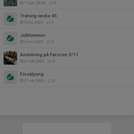
11 jan, 09:45
0
Träning vecka 45
3 nov 2025
0
Julblommor
2 nov 2025
0
Avslutning på Farozon 3/11
31 okt 2025
0
Försäljning
27 okt 2025
0