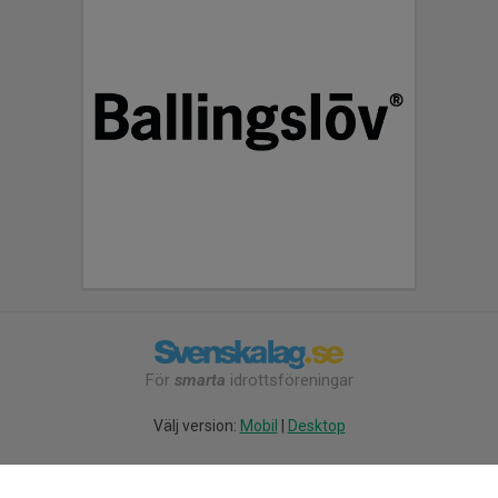
För
smarta
idrottsföreningar
Välj version:
Mobil
|
Desktop