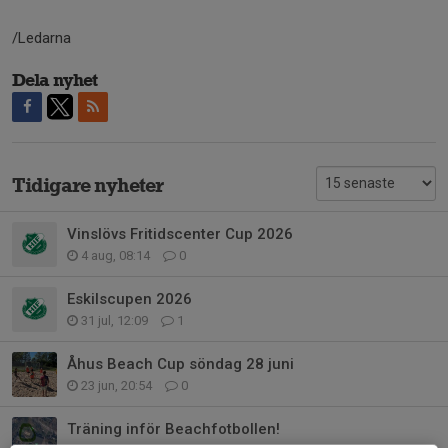
/Ledarna
Dela nyhet
Tidigare nyheter
Vinslövs Fritidscenter Cup 2026
4 aug, 08:14
0
Eskilscupen 2026
31 jul, 12:09
1
Åhus Beach Cup söndag 28 juni
23 jun, 20:54
0
Träning inför Beachfotbollen!