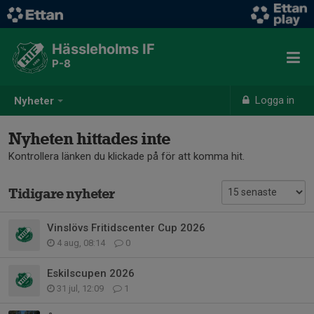
Hässleholms IF
P-8
Logga in
Nyheter
Nyheten hittades inte
Kontrollera länken du klickade på för att komma hit.
Tidigare nyheter
Vinslövs Fritidscenter Cup 2026
4 aug, 08:14
0
Eskilscupen 2026
31 jul, 12:09
1