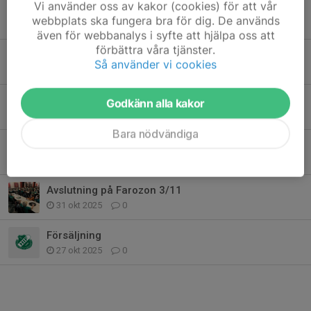
Vi använder oss av kakor (cookies) för att vår
Inställd träning!
webbplats ska fungera bra för dig. De används
31 jan, 18:01
0
även för webbanalys i syfte att hjälpa oss att
förbättra våra tjänster.
Eskilscupen 1 augusti 2026
Så använder vi cookies
11 jan, 09:45
0
Träning vecka 45
Godkänn alla kakor
3 nov 2025
0
Bara nödvändiga
Julblommor
2 nov 2025
0
Avslutning på Farozon 3/11
31 okt 2025
0
Försäljning
27 okt 2025
0