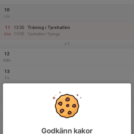
10
Lör
11
13:30
Träning i Tyrehallen
15:00
Sön
Tyrehallen i Tyringe
v.7
12
Mån
13
Tis
14
Ons
15
Tor
16
Godkänn kakor
Fre