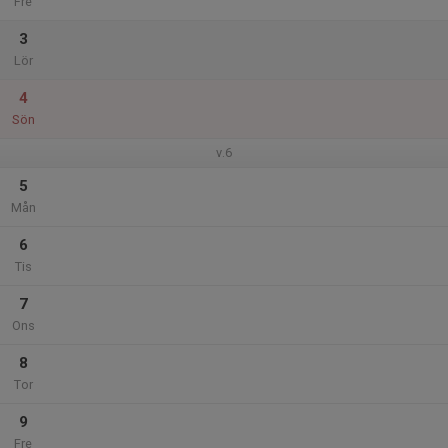
Fre
3
Lör
4
Sön
v.6
5
Mån
6
Tis
7
Ons
8
Tor
9
Fre