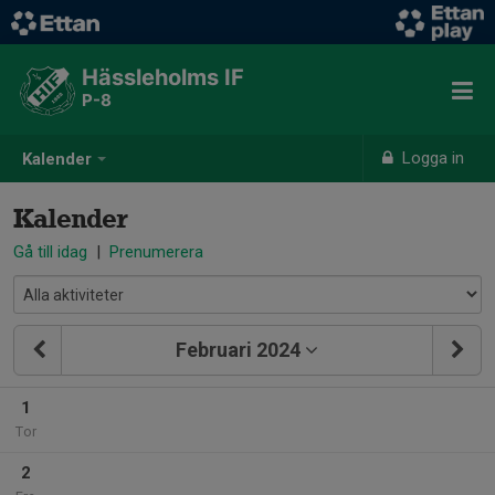
Hässleholms IF
P-8
Logga in
Kalender
Kalender
Gå till idag
|
Prenumerera
Februari 2024
1
Tor
2