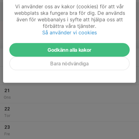
Vi använder oss av kakor (cookies) för att vår
17
webbplats ska fungera bra för dig. De används
Lör
även för webbanalys i syfte att hjälpa oss att
förbättra våra tjänster.
18
Så använder vi cookies
Sön
v.8
Godkänn alla kakor
19
Mån
Bara nödvändiga
20
Tis
21
Ons
22
Tor
23
Fre