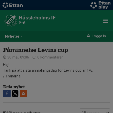
Hässleholms IF
P-6
Logga in
Nyheter
Påminnelse Levins cup
30 maj, 09:06
0 kommentarer
Hej!
Tänk på att sista anmälningsdag för Levins cup är 1/6.
/ Tränarna
Dela nyhet