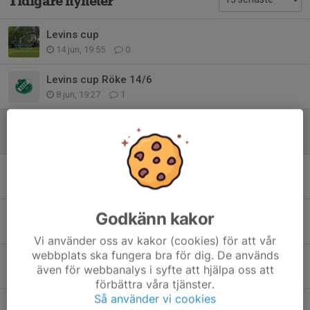
Tidigare nyheter
Levins cup
14 jun, 19:55
0
Levins cup Röke 14/6
8 jun, 19:27
1
Påminnelse Levins cup
30 maj, 09:06
0
Första cupen avklarad
10 maj, 14:16
0
Fotografering
Godkänn kakor
13 apr, 13:59
0
Vi använder oss av kakor (cookies) för att vår
webbplats ska fungera bra för dig. De används
Levins cup 2026
även för webbanalys i syfte att hjälpa oss att
9 apr, 18:22
0
förbättra våra tjänster.
Så använder vi cookies
Utomhusträning