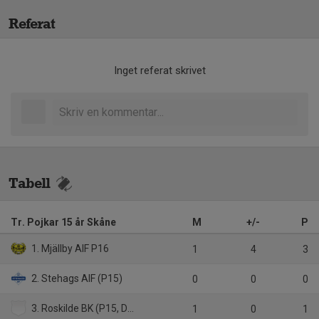
Referat
Inget referat skrivet
Tabell
Tr. Pojkar 15 år Skåne
M
+/-
P
1. Mjällby AIF P16
1
4
3
2. Stehags AIF (P15)
0
0
0
3. Roskilde BK (P15, Danmark)
1
0
1