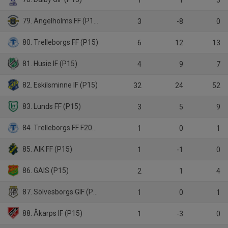
79. Ängelholms FF (P15)
3
-8
0
80. Trelleborgs FF (P15)
6
12
13
81. Husie IF (P15)
4
9
7
82. Eskilsminne IF (P15)
32
24
52
83. Lunds FF (P15)
3
5
9
84. Trelleborgs FF F2010
1
0
1
85. AIK FF (P15)
1
-1
0
86. GAIS (P15)
2
1
4
87. Sölvesborgs GIF (P15)
1
0
1
88. Åkarps IF (P15)
1
-3
0