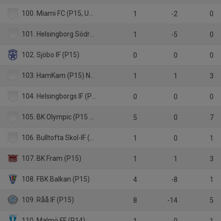
100. Miami FC (P15, USA)
1
-2
0
101. Helsingborg Södra IF (P15)
1
-5
0
102. Sjöbo IF (P15)
0
0
0
103. HamKam (P15) Norge
1
1
3
104. Helsingborgs IF (P14 Sk)
0
0
0
105. BK Olympic (P15 Sk)
5
0
7
106. Bulltofta Skol-IF (P15)
1
0
1
107. BK Fram (P15)
1
1
3
108. FBK Balkan (P15)
4
-8
1
109. Råå IF (P15)
8
-14
5
110. Malmö FF (P14)
1
0
1