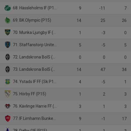
68. Hässleholms IF (P15)
9
-11
7
69. BK Olympic (P15)
14
25
26
70. Munka Ljungby IF (P15)
1
-3
0
71. Staffanstorp United FC (P15)
5
-5
5
72. Landskrona BoIS (P14)
0
0
0
73. Landskrona BoIS (Sk P15)
14
47
34
74. Ystads IF FF (Sk P15)
4
-5
1
75. Hörby FF (P15)
1
2
3
76. Kävlinge Harrie FF (P15)
3
1
3
77. IF Limhamn Bunkeflo (P15 Sk)
9
-1
17
78. Dalby GIF (P15)
1
1
3