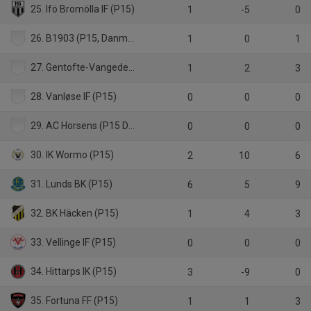
25. Ifö Bromölla IF (P15)
1
-5
0
26. B1903 (P15, Danmark)
1
0
1
27. Gentofte-Vangede IF (P15, Danmark)
1
2
3
28. Vanløse IF (P15)
0
0
0
29. AC Horsens (P15 Danmark)
0
0
0
30. IK Wormo (P15)
2
10
6
31. Lunds BK (P15)
6
5
9
32. BK Häcken (P15)
1
4
3
33. Vellinge IF (P15)
0
0
0
34. Hittarps IK (P15)
3
-9
0
35. Fortuna FF (P15)
1
1
3