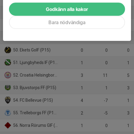
Godkänn alla kakor
47. GIF Nike (P15)
10
-9
10
Bara nödvändiga
48. IF Lödde (P15)
2
10
6
49. Furulunds IK (P15)
4
-6
2
50. Ekets GoIF (P15)
0
0
0
51. Ljungbyheds IF (P15)
1
0
1
52. Croatia Helsingborg KIF (P15)
3
11
5
53. Bjuvstorps FF (P15)
1
1
3
54. FC Bellevue (P15)
4
-7
1
55. Trelleborgs FF (P14 Skåne)
2
-5
3
56. Norra Rörums GIF (P14)
1
0
1