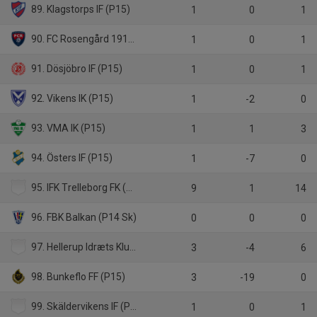
89. Klagstorps IF (P15)
1
0
1
90. FC Rosengård 1917 (P14)
1
0
1
91. Dösjöbro IF (P15)
1
0
1
92. Vikens IK (P15)
1
-2
0
93. VMA IK (P15)
1
1
3
94. Östers IF (P15)
1
-7
0
95. IFK Trelleborg FK (P15 sk)
9
1
14
96. FBK Balkan (P14 Sk)
0
0
0
97. Hellerup Idræts Klub (P15, Danmark)
3
-4
6
98. Bunkeflo FF (P15)
3
-19
0
99. Skäldervikens IF (P15)
1
0
1