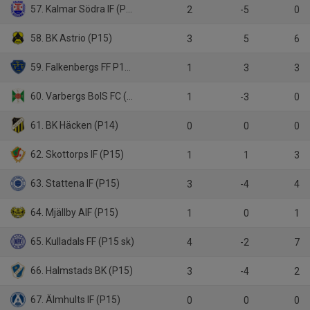
57. Kalmar Södra IF (P15)
2
-5
0
58. BK Astrio (P15)
3
5
6
59. Falkenbergs FF P15/16
1
3
3
60. Varbergs BoIS FC (P15)
1
-3
0
61. BK Häcken (P14)
0
0
0
62. Skottorps IF (P15)
1
1
3
63. Stattena IF (P15)
3
-4
4
64. Mjällby AIF (P15)
1
0
1
65. Kulladals FF (P15 sk)
4
-2
7
66. Halmstads BK (P15)
3
-4
2
67. Älmhults IF (P15)
0
0
0