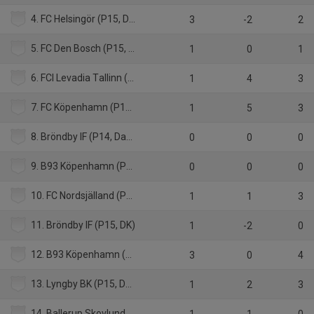
4. FC Helsingör (P15, DK)
3
-2
2
5. FC Den Bosch (P15, Nederländerna)
1
0
1
6. FCI Levadia Tallinn (P15, Estland)
1
4
3
7. FC Köpenhamn (P15, Danmark)
1
5
3
8. Bröndby IF (P14, Danmark)
0
0
0
9. B93 Köpenhamn (P14, Danmaark)
0
0
0
10. FC Nordsjälland (P15, Danmark)
1
1
3
11. Bröndby IF (P15, DK)
1
-2
0
12. B93 Köpenhamn (P15, Danmark)
3
0
4
13. Lyngby BK (P15, Danmark)
1
2
3
14. Ballerup Skovlund (P15, Danmark)
1
-1
0