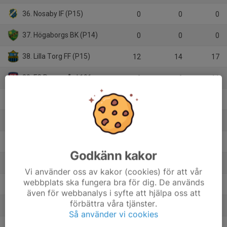
36. Nosaby IF (P15)
0
0
0
37. Högaborgs BK (P14)
0
0
0
38. Lilla Torg FF (P15)
12
14
17
39. FC Rosengård 1917 (P15)
6
6
11
40. Svedala IF (P15)
1
-5
0
41. Helsingborgs IF (P15)
16
19
27
42. FC Trelleborg (P15)
7
2
10
Godkänn kakor
43. Genarps IF (P15)
1
-1
0
Vi använder oss av kakor (cookies) för att vår
webbplats ska fungera bra för dig. De används
44. Klågerups GoIF (P15)
4
-9
1
även för webbanalys i syfte att hjälpa oss att
förbättra våra tjänster.
45. Wä IF (P15 Sk)
7
-4
9
Så använder vi cookies
46. Oxie SK (P15)
1
1
3