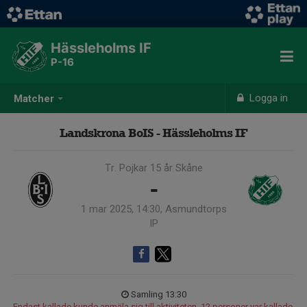
Hässleholms IF
P-16
Logga in
Matcher
Landskrona BoIS - Hässleholms IF
Tr. Pojkar 15 år Skåne
-
1 mar 2025, 14:30, Asmundtorps
IP
Samling 13:30
Endast kallade kunde anmäla sig till aktiviteten. 12 personer var kallade.