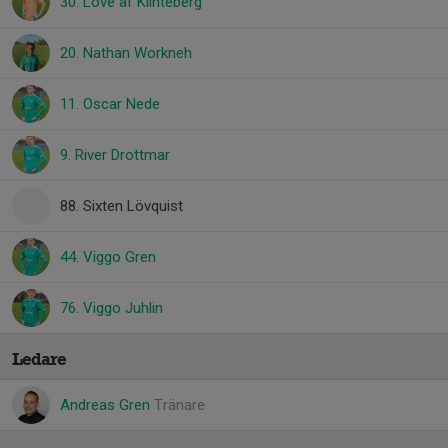
30. Love af Klinteberg
20. Nathan Workneh
11. Oscar Nede
9. River Drottmar
88. Sixten Lövquist
44. Viggo Gren
76. Viggo Juhlin
Ledare
Andreas Gren
Tränare