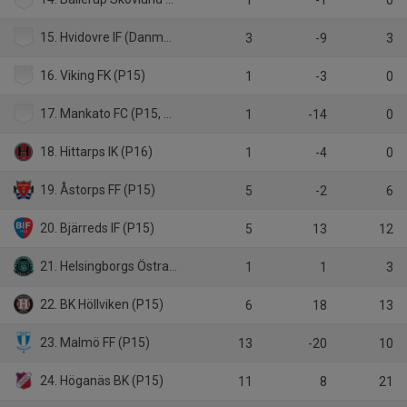
15. Hvidovre IF (Danmark, P15)
3
-9
3
16. Viking FK (P15)
1
-3
0
17. Mankato FC (P15, USA)
1
-14
0
18. Hittarps IK (P16)
1
-4
0
19. Åstorps FF (P15)
5
-2
6
20. Bjärreds IF (P15)
5
13
12
21. Helsingborgs Östra IF (P15)
1
1
3
22. BK Höllviken (P15)
6
18
13
23. Malmö FF (P15)
13
-20
10
24. Höganäs BK (P15)
11
8
21