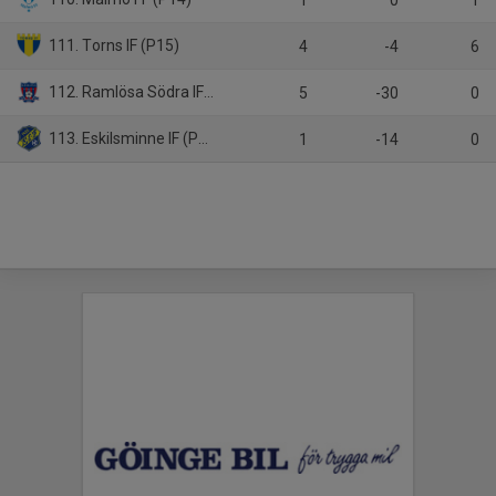
111. Torns IF (P15)
4
-4
6
112. Ramlösa Södra IF (P15)
5
-30
0
113. Eskilsminne IF (P16 Sk)
1
-14
0