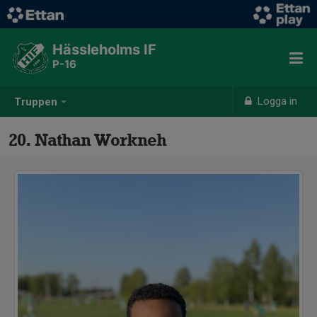
Hässleholms IF
P-16
Logga in
Truppen
20. Nathan Workneh