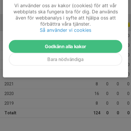
Vi använder oss av kakor (cookies) för att vår
webbplats ska fungera bra för dig. De används
även för webbanalys i syfte att hjälpa oss att
förbättra våra tjänster.
ALLA SERIER
ALLA ÅR
Så använder vi cookies
2026
17
0
0
0
2025
17
0
0
0
Godkänn alla kakor
2024
31
0
0
0
Bara nödvändiga
2023
13
0
0
0
2022
14
0
0
0
2021
8
0
0
0
2020
16
0
0
0
2019
8
0
0
0
Totalt
124
0
0
0