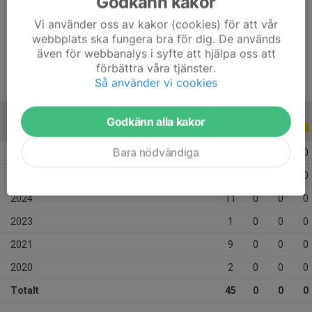
Godkänn kakor
Position
-
Vi använder oss av kakor (cookies) för att vår
Ålder
15 år
webbplats ska fungera bra för dig. De används
även för webbanalys i syfte att hjälpa oss att
förbättra våra tjänster.
Så använder vi cookies
Godkänn alla kakor
ALLA SERIER
ALLA ÅR
Bara nödvändiga
2026
7
0
0
0
2025
15
0
0
0
2024
11
0
0
0
2023
1
0
0
0
2021
9
0
0
0
2020
2
0
0
0
Totalt
45
0
0
0