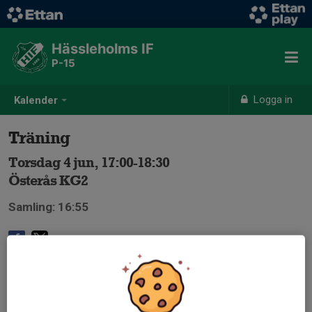
Hässleholms IF
P-15
Logga in
Kalender
Träning
Torsdag 4 jun, 17:00-18:30
Österås KG2
Samling: 16:55