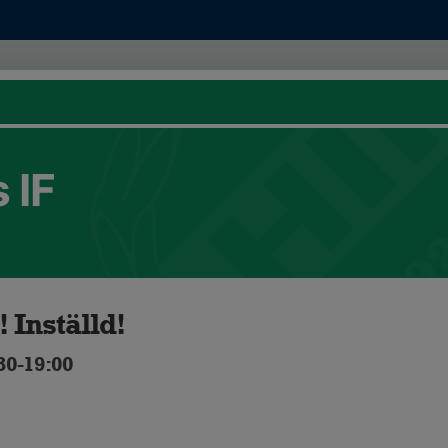
 IF
 Inställd!
30-19:00