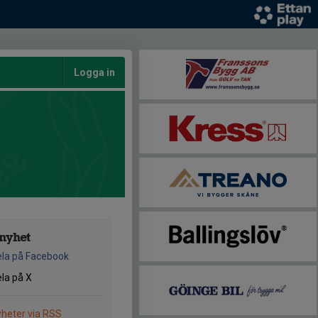
Logga in
nyhet
la på Facebook
la på X
heter via RSS