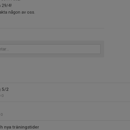
n 29/4!
takta någon av oss.
g 5/2
0
0
h nya träningstider