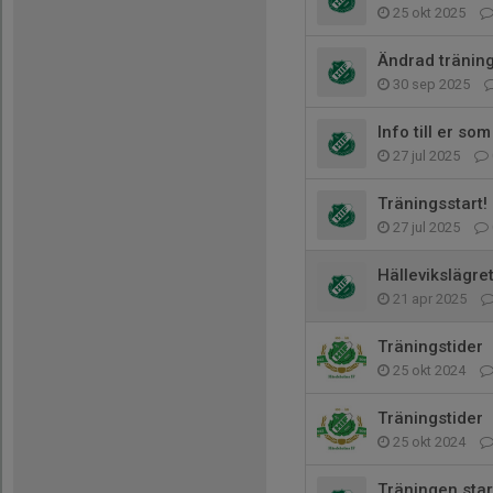
25 okt 2025
Ändrad tränin
30 sep 2025
Info till er s
27 jul 2025
Träningsstart!
27 jul 2025
Hällevikslägre
21 apr 2025
Träningstider
25 okt 2024
Träningstider
25 okt 2024
Träningen star