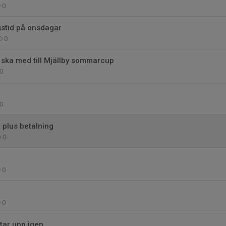
0
gstid på onsdagar
0
om ska med till Mjällby sommarcup
0
0
t plus betalning
0
0
0
tar upp igen