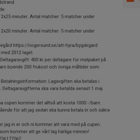
dstrand.
de:
: 2x25 minuter. Antal matcher: 5 matcher under
: 2x20 minuter. Antal matcher: 5 matcher under
gård https://nogersund.se/att-hyra/bygdegard
 med 2012 laget.
g Deltagaravgift: 400 kr per deltagare för matpaket på
barn boende 200 frukost och övriga måltider som
 Betalningsinformation: Lagavgiften ska betalas i
 Deltagaravgifterna ska vara betalda senast 1 maj
a cupen kommer det alltså att kosta 1000:-/barn.
ende för att jag sedan ska kunna betala in och säkra
er jag in er och ni kommer att vara med på cupen.
p som kommer att ge vårt lag härliga minnen!
0736177562.