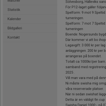
Matcher
Sölvesborg, Hälleviks san
För P12-laget gäller följan
Statistik
Spelform: 9 mot 9 Speltid
turneringen.
Kalender
Spelform: 7 mot 7 Speltid
Bildgalleri
turneringen
Boende: Nogersunds bygde
Kontakt
Där kommer vi att bo ihop
Lagavgift: 3 000 kr per la
anläggningen. 200 kr per 
arrangeras på boendet.
Totalt ca 1000kr/per barn.
samband med registrering.
2025 .
Vill man vara med på denn
Ni måste swisha mig omgå
våra reserverade platser.
När ni sedan swishat lägg
Detta är en väldigt fin cu
Swisha Daniel 1000:- på 