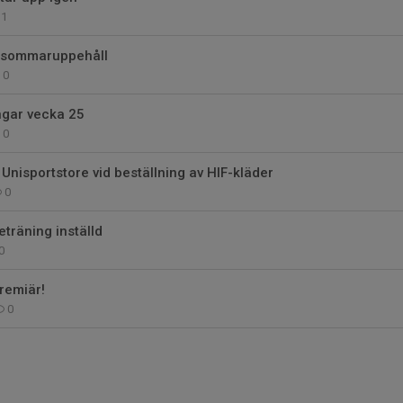
1
 sommaruppehåll
0
ingar vecka 25
0
Unisportstore vid beställning av HIF-kläder
0
träning inställd
0
remiär!
0