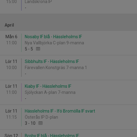
15:00
Landskrona IP
-
April
Mån 6
Nosaby IF blå - Hässleholms IF
11:00
Nya Vallbjörka C-plan 9-manna
5
-
5
Lör 11
Sibbhults IF - Hässleholms IF
10:00
Färevallen Konstgräs 7-manna 1
-
Lör 11
Kiaby IF - Hässleholms IF
11:00
Sjölyckan A-plan 7-manna
-
Lör 11
Hässleholms IF - Ifö Bromölla IF svart
11:15
Österås IP D-plan
3
-
10
Sön 12
Broby IF blå - Hässleholms IF