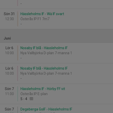
-
Sön 31
Hässleholms IF - Wä IF svart
12:30
Österås IP F1 7m7
-
Juni
Lör 6
Nosaby IF blå - Hässleholms IF
10:00
Nya Vallbjörka D-plan 7-manna 1
-
Lör 6
Nosaby IF blå - Hässleholms IF
10:00
Nya Vallbjörka D-plan 7-manna 1
-
Sön 7
Hässleholms IF - Hörby FF vit
11:00
Österås IP E-plan
5
-
4
Sön 7
Degeberga GoIF - Hässleholms IF