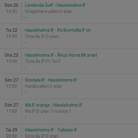
Sön 20
Lönsboda GoIF - Hässleholms IF
14:30
Snapphanevallen C-plan
-
Tis 22
Hässleholms IF - Ifö Bromölla IF vit
19:00
Österås IP D-plan
-
Ons 23
Hässleholms IF - Åhus Horna BK svart
19:00
Österås IP F1 7m7
-
Sön 27
Sösdala IF - Hässleholms IF
12:00
Hanåsvallen C-plan
-
Sön 27
Wä IF orange - Hässleholms IF
17:00
Wä IP B-plan 7-manna 1
-
Tis 29
Hässleholms IF - Tollarps IF
00:00
Österås IP D-plan