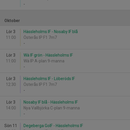
-
Oktober
Lör 3
Hässleholms IF - Nosaby IF blå
11:00
Österås IP F1 7m7
-
Lör 3
Wä IF grön - Hässleholms IF
11:00
Wä IP A-plan 9-manna
-
Lör 3
Hässleholms IF - Löberöds IF
12:30
Österås IP F1 7m7
-
Lör 3
Nosaby IF blå - Hässleholms IF
14:00
Nya Vallbjörka C-plan 9-manna
-
Sön 11
Degeberga GoIF - Hässleholms IF