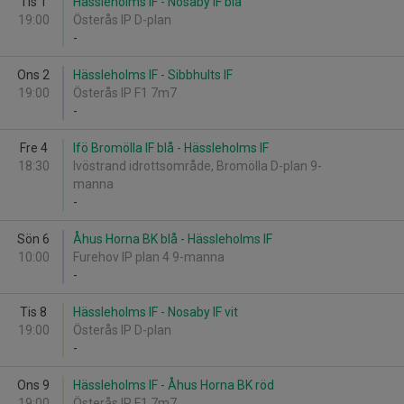
Tis 1
Hässleholms IF - Nosaby IF blå
19:00
Österås IP D-plan
-
Ons 2
Hässleholms IF - Sibbhults IF
19:00
Österås IP F1 7m7
-
Fre 4
Ifö Bromölla IF blå - Hässleholms IF
18:30
Ivöstrand idrottsområde, Bromölla D-plan 9-
manna
-
Sön 6
Åhus Horna BK blå - Hässleholms IF
10:00
Furehov IP plan 4 9-manna
-
Tis 8
Hässleholms IF - Nosaby IF vit
19:00
Österås IP D-plan
-
Ons 9
Hässleholms IF - Åhus Horna BK röd
19:00
Österås IP F1 7m7