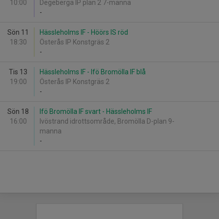
10:00
Degeberga IP plan 2 7-manna
-
Sön 11
Hässleholms IF - Höörs IS röd
18:30
Österås IP Konstgräs 2
-
Tis 13
Hässleholms IF - Ifö Bromölla IF blå
19:00
Österås IP Konstgräs 2
-
Sön 18
Ifö Bromölla IF svart - Hässleholms IF
16:00
Ivöstrand idrottsområde, Bromölla D-plan 9-
manna
-