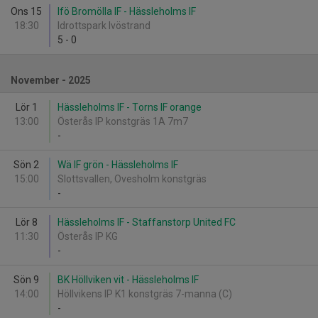
Ons 15
Ifö Bromölla IF - Hässleholms IF
18:30
Idrottspark Ivöstrand
5
-
0
November - 2025
Lör 1
Hässleholms IF - Torns IF orange
13:00
Österås IP konstgräs 1A 7m7
-
Sön 2
Wä IF grön - Hässleholms IF
15:00
Slottsvallen, Ovesholm konstgräs
-
Lör 8
Hässleholms IF - Staffanstorp United FC
11:30
Österås IP KG
-
Sön 9
BK Höllviken vit - Hässleholms IF
14:00
Höllvikens IP K1 konstgräs 7-manna (C)
-