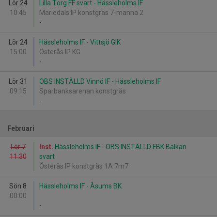
Lör 24
Lilla Torg FF svart - Hässleholms IF
10:45
Mariedals IP konstgräs 7-manna 2
-
Lör 24
Hässleholms IF - Vittsjö GIK
15:00
Österås IP KG
-
Lör 31
OBS INSTÄLLD Vinnö IF - Hässleholms IF
09:15
Sparbanksarenan konstgräs
-
Februari
Lör 7
Inst.
Hässleholms IF - OBS INSTÄLLD FBK Balkan
11:30
svart
Österås IP konstgräs 1A 7m7
Sön 8
Hässleholms IF - Åsums BK
00:00
-