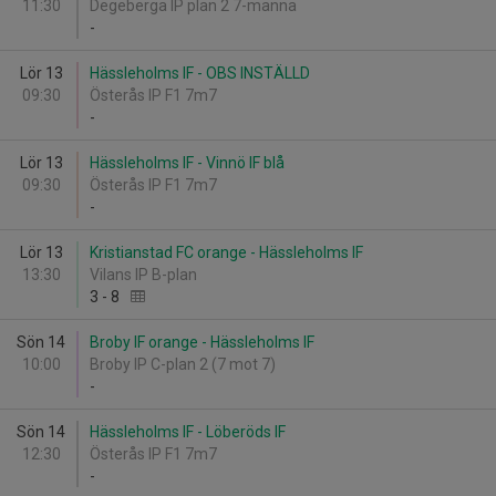
11:30
Degeberga IP plan 2 7-manna
-
Lör 13
Hässleholms IF - OBS INSTÄLLD
09:30
Österås IP F1 7m7
-
Lör 13
Hässleholms IF - Vinnö IF blå
09:30
Österås IP F1 7m7
-
Lör 13
Kristianstad FC orange - Hässleholms IF
13:30
Vilans IP B-plan
3
-
8
Sön 14
Broby IF orange - Hässleholms IF
10:00
Broby IP C-plan 2 (7 mot 7)
-
Sön 14
Hässleholms IF - Löberöds IF
12:30
Österås IP F1 7m7
-