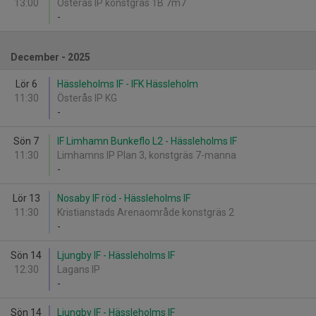
13:00
Österås IP konstgräs 1B 7m7
-
December - 2025
Lör 6
Hässleholms IF - IFK Hässleholm
11:30
Österås IP KG
-
Sön 7
IF Limhamn Bunkeflo L2 - Hässleholms IF
11:30
Limhamns IP Plan 3, konstgräs 7-manna
-
Lör 13
Nosaby IF röd - Hässleholms IF
11:30
Kristianstads Arenaområde konstgräs 2
-
Sön 14
Ljungby IF - Hässleholms IF
12:30
Lagans IP
-
Sön 14
Ljungby IF - Hässleholms IF