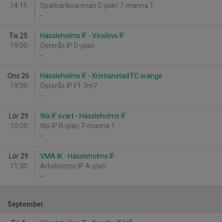
14:15
Sparbanksarenan C-plan 7-manna 1
-
Tis 25
Hässleholms IF - Vinslövs IF
19:00
Österås IP D-plan
-
Ons 26
Hässleholms IF - Kristianstad FC orange
19:00
Österås IP F1 7m7
-
Lör 29
Wä IF svart - Hässleholms IF
10:00
Wä IP B-plan 7-manna 1
-
Lör 29
VMA IK - Hässleholms IF
11:30
Arkelstorps IP A-plan
-
September