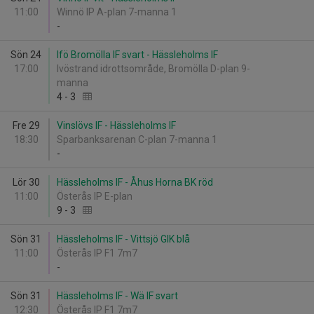
11:00
Winnö IP A-plan 7-manna 1
-
Sön 24
Ifö Bromölla IF svart - Hässleholms IF
17:00
Ivöstrand idrottsområde, Bromölla D-plan 9-
manna
4
-
3
Fre 29
Vinslövs IF - Hässleholms IF
18:30
Sparbanksarenan C-plan 7-manna 1
-
Lör 30
Hässleholms IF - Åhus Horna BK röd
11:00
Österås IP E-plan
9
-
3
Sön 31
Hässleholms IF - Vittsjö GIK blå
11:00
Österås IP F1 7m7
-
Sön 31
Hässleholms IF - Wä IF svart
12:30
Österås IP F1 7m7