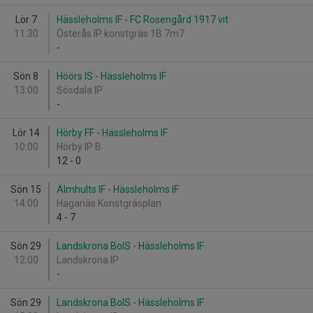
Lör 7
Hässleholms IF - FC Rosengård 1917 vit
11:30
Österås IP konstgräs 1B 7m7
-
Sön 8
Höörs IS - Hässleholms IF
13:00
Sösdala IP
-
Lör 14
Hörby FF - Hässleholms IF
10:00
Hörby IP B
12
-
0
Sön 15
Älmhults IF - Hässleholms IF
14:00
Haganäs Konstgräsplan
4
-
7
Sön 29
Landskrona BoIS - Hässleholms IF
12:00
Landskrona IP
-
Sön 29
Landskrona BoIS - Hässleholms IF