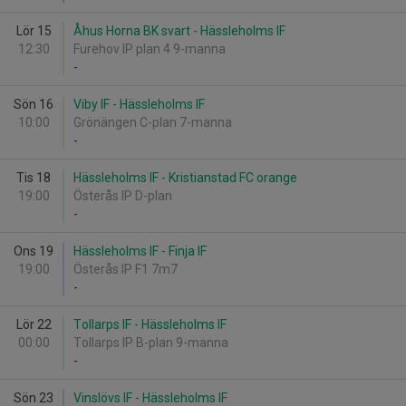
Lör 15
Åhus Horna BK svart - Hässleholms IF
12:30
Furehov IP plan 4 9-manna
-
Sön 16
Viby IF - Hässleholms IF
10:00
Grönängen C-plan 7-manna
-
Tis 18
Hässleholms IF - Kristianstad FC orange
19:00
Österås IP D-plan
-
Ons 19
Hässleholms IF - Finja IF
19:00
Österås IP F1 7m7
-
Lör 22
Tollarps IF - Hässleholms IF
00:00
Tollarps IP B-plan 9-manna
-
Sön 23
Vinslövs IF - Hässleholms IF