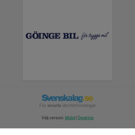
För
smarta
idrottsföreningar
Välj version:
Mobil
|
Desktop