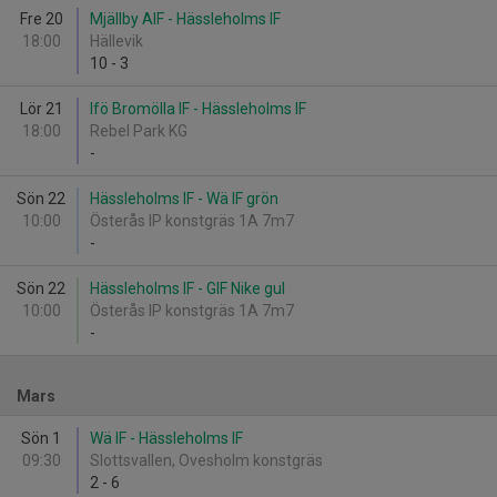
Fre 20
Mjällby AIF - Hässleholms IF
18:00
Hällevik
10
-
3
Lör 21
Ifö Bromölla IF - Hässleholms IF
18:00
Rebel Park KG
-
Sön 22
Hässleholms IF - Wä IF grön
10:00
Österås IP konstgräs 1A 7m7
-
Sön 22
Hässleholms IF - GIF Nike gul
10:00
Österås IP konstgräs 1A 7m7
-
Mars
Sön 1
Wä IF - Hässleholms IF
09:30
Slottsvallen, Ovesholm konstgräs
2
-
6