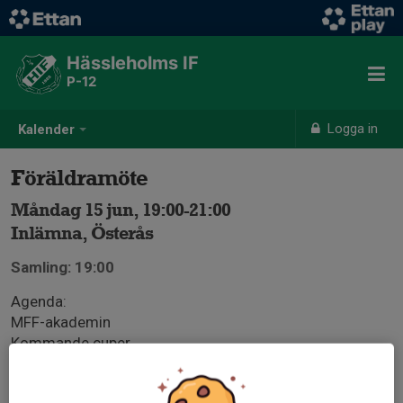
Hässleholms IF
P-12
Logga in
Kalender
Föräldramöte
Måndag 15 jun, 19:00-21:00
Inlämna, Österås
Samling: 19:00
Agenda:
MFF-akademin
Kommande cuper
Ekonomi (vad går era pengar till?)
Kommande seriespel