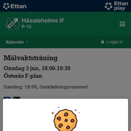
Hässleholms IF
P-12
Logga in
Kalender
Målvaktsträning
Onsdag 3 jun, 18:00-19:30
Österås F-plan
Samling: 18:00, Omklädningsrummet