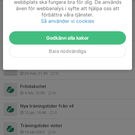
webbplats ska fungera bra för dig. De används
även för webbanalys i syfte att hjälpa oss att
Löpning torsdag
förbättra våra tjänster.
30 mar, 22:05
0
Så använder vi cookies
Träning flyttad till Österås 30/3
29 mar, 21:22
0
Godkänn alla kakor
Ändrad träningstid torsdag
Bara nödvändiga
24 mar, 08:33
0
Chipsförsäljning
23 mar, 21:40
0
Fritidskortet
4 feb, 13:09
0
Nya träningstider från v4
12 jan, 14:48
0
Träningstider vinter
15 okt 2025
0