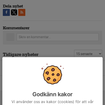
Dela nyhet
Kommentarer
Tidigare nyheter
Träningen startar 4/8
31 jul, 10:40
0
Städa Sverige💛⚽️
1 jun, 19:56
0
Godkänn kakor
Landslagets fotbollsskola
Vi använder oss av kakor (cookies) för att vår
13 maj, 09:47
0