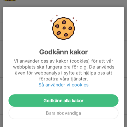
Löpning torsdag
30 mar, 22:05
0
Träning flyttad till Österås 30/3
29 mar, 21:22
0
Ändrad träningstid torsdag
Godkänn kakor
24 mar, 08:33
0
Vi använder oss av kakor (cookies) för att vår
Chipsförsäljning
webbplats ska fungera bra för dig. De används
23 mar, 21:40
0
även för webbanalys i syfte att hjälpa oss att
förbättra våra tjänster.
Fritidskortet
Så använder vi cookies
4 feb, 13:09
0
Godkänn alla kakor
Nya träningstider från v4
12 jan, 14:48
0
Bara nödvändiga
Träningstider vinter
15 okt 2025
0