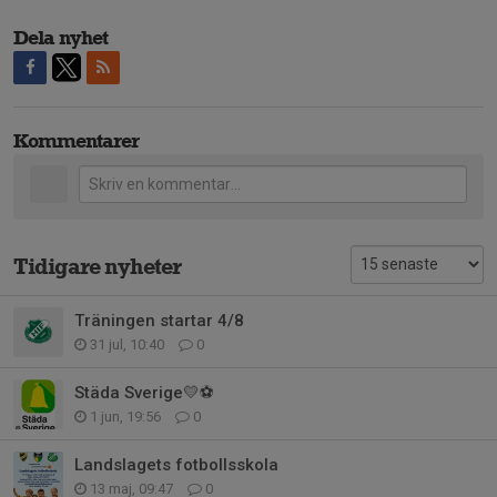
Dela nyhet
Kommentarer
Tidigare nyheter
Träningen startar 4/8
31 jul, 10:40
0
Städa Sverige💛⚽️
1 jun, 19:56
0
Landslagets fotbollsskola
13 maj, 09:47
0