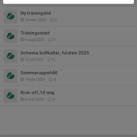
Ny träningstid
14 sep 2025
0
Träningsstart
6 aug 2025
0
Schema bollkallar, hösten 2025
12 jul 2025
0
Sommaruppehåll
18 jun 2025
0
Kick-off,10 maj
6 maj 2025
0