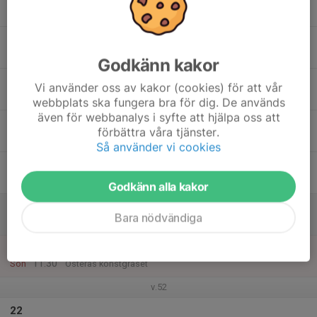
Mån
16
17:30
Inomhusträning
19:00
Tis
Finja idrottshall
Godkänn kakor
17
Vi använder oss av kakor (cookies) för att vår
Ons
webbplats ska fungera bra för dig. De används
även för webbanalys i syfte att hjälpa oss att
18
förbättra våra tjänster.
Tor
Så använder vi cookies
19
Fre
Godkänn alla kakor
20
Bara nödvändiga
Lör
21
10:00
Träning
11:30
Sön
Österås konstgräset
v.52
22