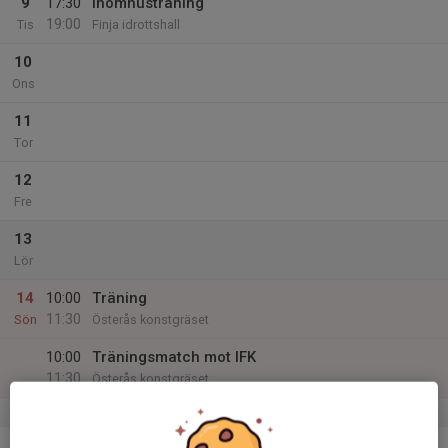
9
17:30
Inomhusträning
19:00
Tis
Finja idrottshall
10
Ons
11
Tor
12
Fre
13
Lör
14
10:00
Träning
11:30
Sön
Österås konstgräset
10:00
Träningsmatch mot IFK
11:30
Österås konstgräset
v.51
15