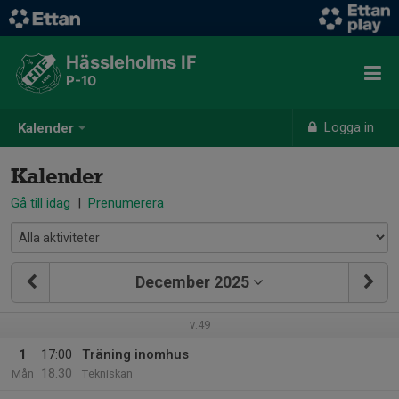
Hässleholms IF
P-10
Logga in
Kalender
Kalender
Gå till idag
|
Prenumerera
December 2025
v.49
1
17:00
Träning inomhus
18:30
Mån
Tekniskan