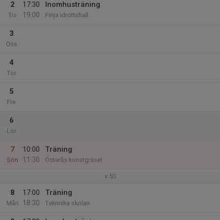
2
17:30
Inomhusträning
19:00
Tis
Finja idrottshall
3
Ons
4
Tor
5
Fre
6
Lör
7
10:00
Träning
11:30
Sön
Österås konstgräset
v.50
8
17:00
Träning
18:30
Mån
Tekniska skolan