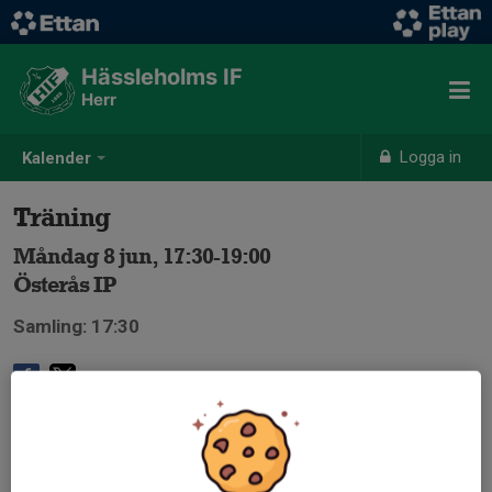
Hässleholms IF
Herr
Logga in
Kalender
Träning
Måndag 8 jun, 17:30-19:00
Österås IP
Samling: 17:30