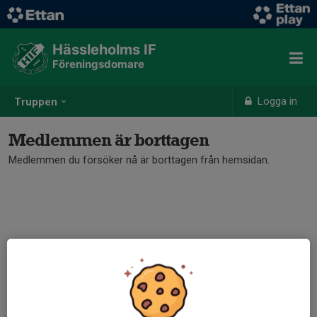
Hässleholms IF
Föreningsdomare
Logga in
Truppen
Medlemmen är borttagen
Medlemmen du försöker nå är borttagen från hemsidan.